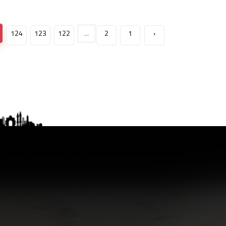
124
123
122
...
2
1
‹