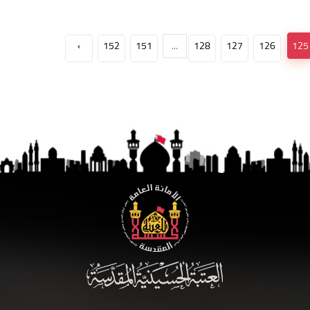
›
152
151
...
128
127
126
125