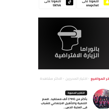
تابعونا على
تابعونا على
tikTok
snapchat
خر المواضيع
اختيار المحررين
الاكثر مشاهدة
التقارير المصورة
بأكثر من (795) ألف مستفيد.. قسم
التنمية والتأهيل الاجتماعي للشباب
في العتبة الحس...