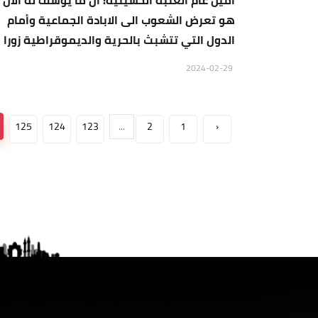
أمين عام العتبة الحسينية: ان ما يؤسف له الان
هو تعرض الشعوب الى الابادة الجماعية وأمام
الدول التي تتشبث بالحرية والديموقراطية زورا
2024-02-29
125
124
123
...
2
1
‹