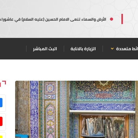
الأرض والسماء تنعى الامام الحسين (عليه السلام) في عاشوراء
ئط متعددة
الزيارة بالانابة
البث المباشر
ا