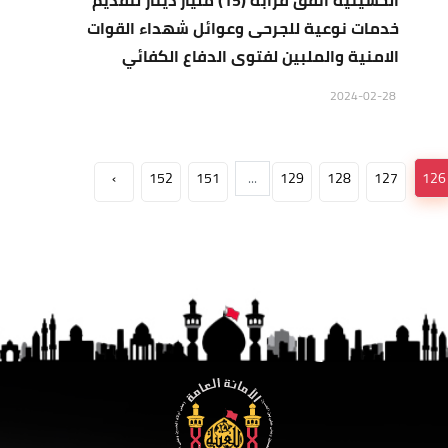
الحسينية انفق قرابة (15) مليار دينار لتقديم
خدمات نوعية للجرحى وعوائل شهداء القوات
الامنية والملبين لفتوى الدفاع الكفائي
2024-02-28
›
152
151
...
129
128
127
126