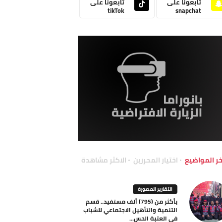
تابعونا على
تابعونا على
tikTok
snapchat
خر المواضيع
اختيار المحررين
الاكثر مشاهدة
التقارير المصورة
بأكثر من (795) ألف مستفيد.. قسم
التنمية والتأهيل الاجتماعي للشباب
في العتبة الحس...