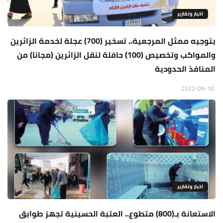
اخبار وتقارير
بتوجيه ممثل المرجعية.. تسخير (700) عجلة لخدمة الزائرين
والمواكب وتخصيص (100) حافلة لنقل الزائرين (مجانا) من
المنافذ الحدودية
2022-09-10
اخبار وتقارير
الاستعانة بـ(800) متطوع.. العتبة الحسينية تجهز طوابق