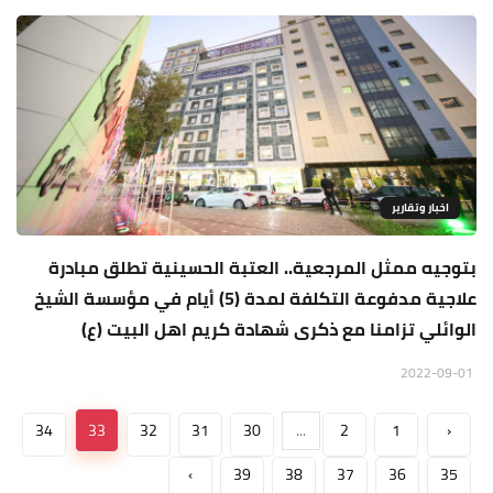
اخبار وتقارير
بتوجيه ممثل المرجعية.. العتبة الحسينية تطلق مبادرة
علاجية مدفوعة التكلفة لمدة (5) أيام في مؤسسة الشيخ
الوائلي تزامنا مع ذكرى شهادة كريم اهل البيت (ع)
2022-09-01
34
33
32
31
30
...
2
1
‹
›
39
38
37
36
35