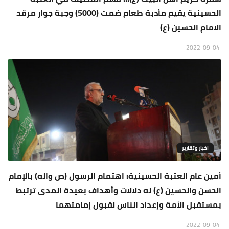
الحسينية يقيم مأدبة طعام ضمت (5000) وجبة جوار مرقد
الامام الحسين (ع)
2022-09-04
اخبار وتقارير
أمين عام العتبة الحسينية: اهتمام الرسول (ص واله) بالإمام
الحسن والحسين (ع) له دلالات وأهداف بعيدة المدى ترتبط
بمستقبل الأمة وإعداد الناس لقبول إمامتهما
2022-09-04