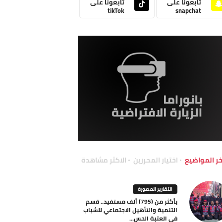
تابعونا على
تابعونا على
tikTok
snapchat
خر المواضيع
اختيار المحررين
الاكثر مشاهدة
التقارير المصورة
بأكثر من (795) ألف مستفيد.. قسم
التنمية والتأهيل الاجتماعي للشباب
في العتبة الحس...