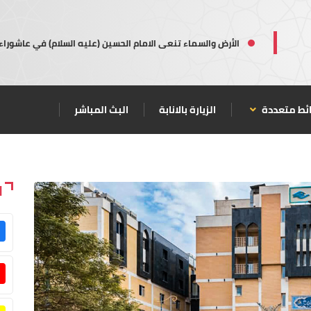
الأرض والسماء تنعى الامام الحسين (عليه السلام) في عاشوراء
ئط متعددة
الزيارة بالانابة
البث المباشر
ا