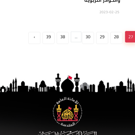
والكوادر التربوية
2023-02-25
›
39
38
...
30
29
28
27