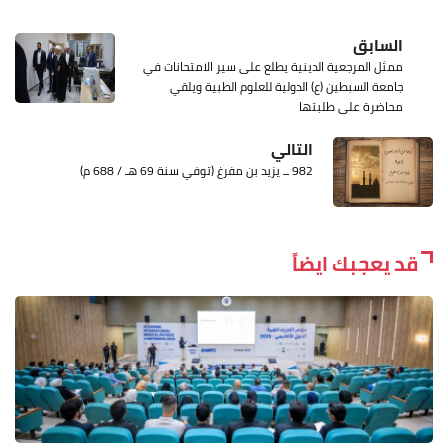
السابق
ممثل المرجعية الدينية يطلع على سير الامتحانات في
جامعة السبطين (ع) الدولية للعلوم الطبية ويلقي
محاضرة على طلبتها
التالي
982 ــ يزيد بن مفرغ (توفي سنة 69 هـ / 688 م)
قد يعجبك ايضاً