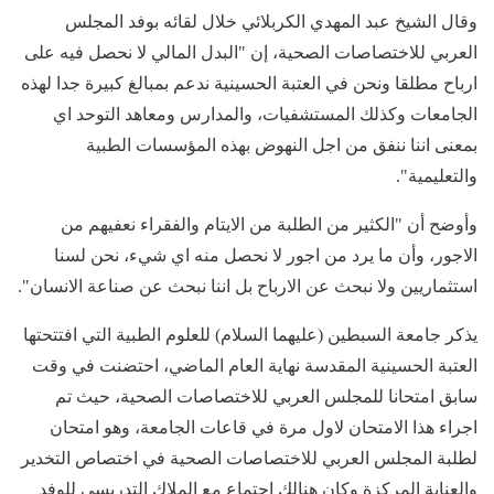
وقال الشيخ عبد المهدي الكربلائي خلال لقائه بوفد المجلس
العربي للاختصاصات الصحية، إن "البدل المالي لا نحصل فيه على
ارباح مطلقا ونحن في العتبة الحسينية ندعم بمبالغ كبيرة جدا لهذه
الجامعات وكذلك المستشفيات، والمدارس ومعاهد التوحد اي
بمعنى اننا ننفق من اجل النهوض بهذه المؤسسات الطبية
والتعليمية".
وأوضح أن "الكثير من الطلبة من الايتام والفقراء نعفيهم من
الاجور، وأن ما يرد من اجور لا نحصل منه اي شيء، نحن لسنا
استثماريين ولا نبحث عن الارباح بل اننا نبحث عن صناعة الانسان".
يذكر جامعة السبطين (عليهما السلام) للعلوم الطبية التي افتتحتها
العتبة الحسينية المقدسة نهاية العام الماضي، احتضنت في وقت
سابق امتحانا للمجلس العربي للاختصاصات الصحية، حيث تم
اجراء هذا الامتحان لاول مرة في قاعات الجامعة، وهو امتحان
لطلبة المجلس العربي للاختصاصات الصحية في اختصاص التخدير
والعناية المركزة وكان هنالك اجتماع مع الملاك التدريسي للوفد