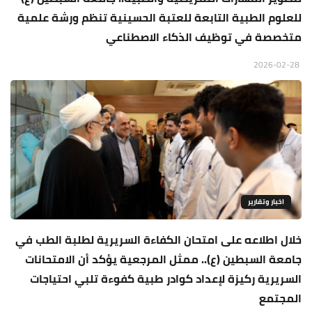
للعلوم الطبية التابعة للعتبة الحسينية تنظم ورشة علمية
متخصصة في توظيف الذكاء الاصطناعي
2026-02-28
اخبار وتقارير
خلال اطلاعه على امتحان الكفاءة السريرية لطلبة الطب في
جامعة السبطين (ع).. ممثل المرجعية يؤكد أن الامتحانات
السريرية ركيزة لإعداد كوادر طبية كفوءة تلبي احتياجات
المجتمع