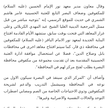
وقال معاون مدير معهد نور الإمام الحسين (عليه السلام)
للمكفوفين وضعاف البصر التابع للعتبة الحسينية عامر هاشم
الشمري في حديث للموقع الرسمي، إنه "بتوجيه مباشر من قبل
ممثل المرجعية الدينية العليا الشيخ عبد المهدي الكربلائي وعلى
غرار المعاهد التي فتحت بوقت سابق، ستشهد الأيام القادمة افتتاح
البناية الجديدة لمعهد نور الامام الباقر (عليه السلام) للمكفوفين
في محافظة ذي قار، كما سيتم افتتاح معاهد اخرى في محافظات
بابل وصلاح الدين"، فضلا عن استحصال موافقة ادارة العتبة
الحسينية المقدسة بعد ان تقدمت مجموعة من مكفوفي محافظة
البصرة بطلب لفتح مركز لهم في المحافظة".
وأضاف أن "المركز الذي سينفذ في البصرة سيكون الاول من
نوعه في المحافظة وسيشمل التدريب والدعم لشريحة
المكفوفين وذوي الاحتياجات الخاصة من الصم ومصابي اضطراب
التوحد والحالات النفسية والاضرابية وغيرها".