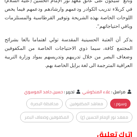
وتابع "سيكون على عاتق معهد نور الإمام الحسين (عليه السلام)
في كربلاء تدريب الكوادر ودعمهم وارشادهم ودعمهم فيما يخص
اللوحات الخاصة بهذه الشريحة وتوفير القرطاسية والمستلزمات
وباقي احتياجاتهم".
يذكر أن العتبة الحسينية المقدسة تولي اهتماما بالغا بشرائح
المجتمع كافة، سيما ذوي الاحتياجات الخاصة من المكفوفين
وضعاف البصر من خلال تدريبهم وتدريسهم بمواد وزارة التربية
العراقية المترجمة الى لغة برايل الخاصة بهم.
مراسل
:
علاء المنكوشي
تحرير
:
حسين حامد الموسوي
وسوم :
معاهد المكفوفين
محافظة البصرة
معهد نور الإمام الحسين (ع)
المكفوفين وضعاف البصر
اترك تعليق