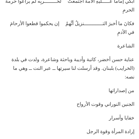
أبكي إماماً عـــــليهِ الأمةُ اجتمعتْ لحــــــــربِه لم يراعوا حرمةَ
الحرمِ
فكانَ ما أخبرَ التــــــــــــنزيلُ أنَّهمُ إن يحكموا قطعوا الأرحامَ
في الأدمِ
الشاعرة
عناية حسن أخضر، كاتبة وأديبة وباحثة وشاعرة، ولدت في بلدة
(الخرايب) بلبنان. وقد أرسلت لنا سيرتها ــ عبر النت ــ وهي ما
نصه:
من إصداراتها
الجنين النوراني وقوت الأرواح
خفايا وأسرار
إرادة المرأة وقوة الرجل