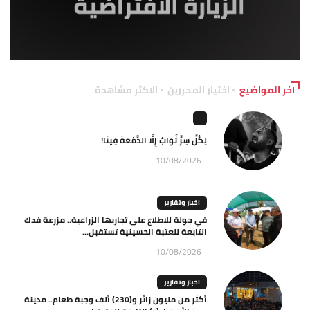
آخر المواضيع
اختيار المحررين
الاكثر مشاهدة
لِكُلِّ سِرٍّ ثَوَابٌ إِلَّا الدَّمْعَةَ فِينَا!
10/08/2026
اخبار وتقارير
في جولة للاطلاع على تجاربها الزراعية.. مزرعة فدك
التابعة للعتبة الحسينية تستقبل...
10/08/2026
اخبار وتقارير
أكثر من مليون زائر و(230) ألف وجبة طعام.. مدينة