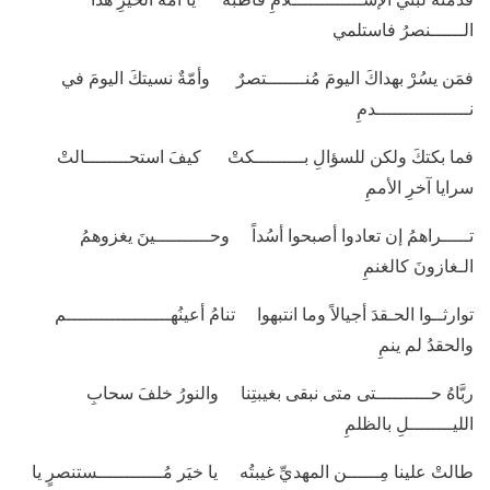
الــــــنصرُ فاستلمي
فمَن يسُرْ بهداكَ اليومَ مُنـــــــتصرٌ وأمّةٌ نسيتكَ اليومَ في
نـــــــــــــــــدمِ
فما بكتكَ ولكن للسؤالِ بـــــــــكتْ كيفَ استحــــــــالتْ
سرايا آخرِ الأممِ
تـــــراهمُ إن تعادوا أصبحوا أسُداً وحــــــــــينَ يغزوهمُ
الـغازونَ كالغنمِ
توارثــوا الحـقدَ أجيالاً وما انتبهوا تنامُ أعينُهـــــــــــــــــــم
والحقدُ لم ينمِ
ربَّاهُ حــــــــــتى متى نبقى بغيبتِنا والنورُ خلفَ سحابِ
الليــــــــلِ بالظلمِ
طالتْ علينا مِــــــن المهديِّ غيبتُه يا خيَر مُــــــــــــستنصرٍ يا