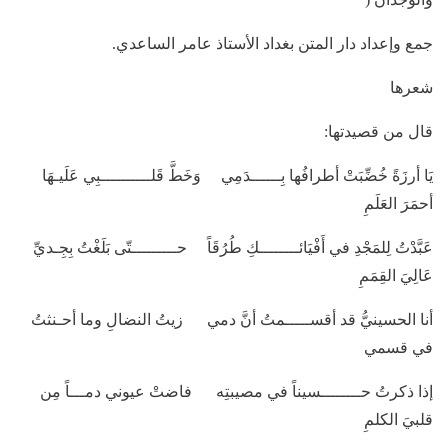
جمع وإعداد دار المتن بغداد الأستاذ عامر الساعدي.
شعرها
قال من قصيدتها:
يَا أرزَةً خُضِّبَتْ أطرافُها بِــــــدَمِي وَخَطَّ قَلــــــــــبِي عَلَيـهَا
أحمَرَ العَلَمِ
عَبَّدْتُ لِلمَجْدِ في أَفْيَائــــــــكِ طُرُقَاً حـــــــــتّى بَلَغْتُ بِجِـديِّ
عَالِيَ القِمَمِ
أنا الحسينيُّ قد أقســـــمتُ أنَّ دمي زيتُ النضالِ وما أحـنثتُ
في قسمي
إذا ذكرتُ حــــــــسيناً في مصيبتِه فاضتْ عيوني دمـــاً مِن
قلبيَ الكلمِ