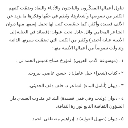
تناول أعمالها المفكّرون والباحثون والأدباء والنقاد وضمّت كتبهم
الكثير من نصوصِها وأشعارها، ونُظِم في حقّها وفكرها ما يزيد عن
الألف قصيدة وأكثر، كما خصّصت كتب لها تحمل إسمها منها ديوان
الشاعر المحامي وائل عادل تحت عنوان: (قصائد في العناية إلى
الأديبة عناية أخضر) وكثير من الكتب التي تضمّنت سيرتها الذاتية
وتناولَت نصوصاً من أعمالها الأدبية منها:
١ - (موسوعة الأدب العربي) المؤرخ صباح غميس الحمداني .
٢ - كتاب (شعراء جبل عامل) د. حسن عاصي. بيروت.
٣ - ديوان (أنامل الماء) الشاعر د. خلف دلف الحديثي.
٤ - ديوان (ولدت وفي فمي قصيدة) الشاعر مندوب العبيدي دار
الشؤون الثقافية التابع لوزارة الثقافة.
٥ - ديوان (صهيل الغواية) د. إبراهيم مصطفى الحمد .