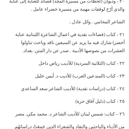
٢٠ - وديوان (لحظات من مسيرة المجد) قصائد للعناية إلى عناية
والذي أرّخ لوقفات مهمة من مسيرة خضراء عامل .
الشاعر المحامي . وائل عادل .
٢١ - كتاب (فضاءات نقدية في اعمال الشاعرة اللبنانية عناية
أخضر) شارك فيه ما يزيد عن السبعين ناقد وباحث تناولوا
العشرات من نصوصها الأدبية . صدر عن دار المتن. بغداد.
٢٢ - كتاب (الثلاثية السردية) للأديب رياض داخل
٢٣ - كتاب (المبدعين العرب) للأديب د. أيمن خليل
٢٤ - كتاب (دراسات نقدية) للأديب الشاعر سعد الساعدي
٢٥ - كتاب (دليل آفاق حرة)
٢٦ – كتاب: شمس لبنان للأديب الشاعر د. محمد مكي. مصر
من الأدباء والباحثين والنقاد والشعراء الذين جَمعَتْ دراساتهُم