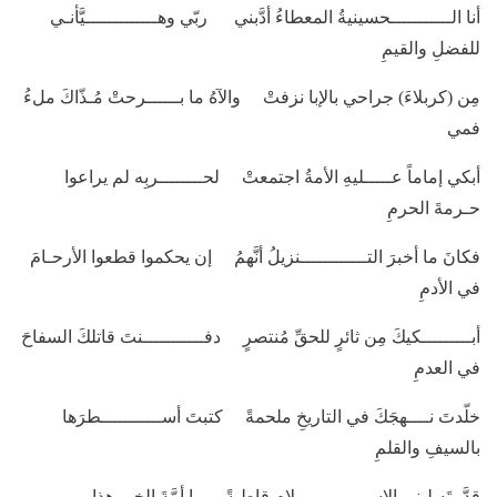
أنا الـــــــــــحسينيةُ المعطاءُ أدَّبني ربّي وهـــــــــــــيَّأنـي
للفضلِ والقيمِ
مِن (كربلاءَ) جراحي بالإبا نزفتْ والآهُ ما بــــــرحتْ مُـذّاكَ ملءُ
فمي
أبكي إماماً عـــــليهِ الأمةُ اجتمعتْ لحــــــــربِه لم يراعوا
حـرمةَ الحرمِ
فكانَ ما أخبرَ التــــــــــــنزيلُ أنَّهمُ إن يحكموا قطعوا الأرحـامَ
في الأدمِ
أبـــــــــكيكَ مِن ثائرٍ للحقِّ مُنتصرٍ دفـــــــــــنتَ قاتلكَ السفاحَ
في العدمِ
خلّدتَ نــــهجَكَ في التاريخِ ملحمةً كتبتَ أســـــــــــطرَها
بالسيفِ والقلمِ
قدَّمتَه لبني الإســـــــــــــلامِ قاطبةً يا أمَّةَ الخيرِ هذا