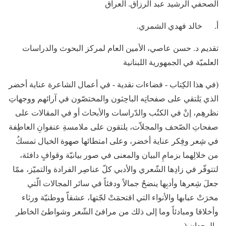
الصحفي الرشيد عبد الرزاق. العراق
أ‌. خالد فهدي الشمري.
تقديم د. حسن عاصي، الأمين العام لمركز البحوث والدراسات
العلميّة في الجمهورية اللبنانية
(في هذا الكِتاب - فضاءات نقدية - في أعمال الشاعرة عناية أخضر
الذي يَلتقي على صفحاتِه الباحِثون والمختصّون في آرائهم ووجهاتِ
نظرهِم، إنْ في الكتُب والدّراسات والأبحاث أو في المقالات على
صفحاتِ الصّحف والمجلاّت، يلتقون على ملامسةِ عنفوانِ العاطِفة
في شِعر وفِكر عناية أخضر، وعلى امتطائها صهوة الخيال تمسكُ
من خلالِهما بزمامِ البيان والمعنى في صور بيانيّة وقوافٍ دافئة،
لتتوفّر في زادِها الشّعري والأدبي كلّ عناصِر الفرادة والتميّز، ممّا
جعلَ شِعرها وأدبِها ينضحُ جمالاً ودفئاً في سائر المجالات الّتي
مخرَتْ عبابها والأنواء التي اقتحمَتْ لجّتها، عشقاّ ووطنيّة ورثاء
وأخلاقا ومبادئاً وما إلى ذلك من مرافئ الشّعر وشواطئ الخاطر
والوجدان (