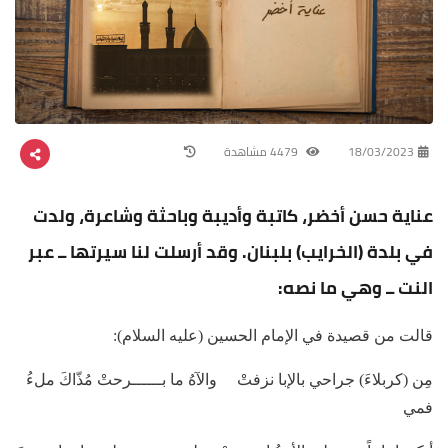
18/03/2023
4479 مشاهدة
عناية حسن أخضر، كاتبة وأديبة وباحثة وشاعرة، ولدت
في بلدة (الخرايب) بلبنان. وقد أرسلت لنا سيرتها ــ عبر
النت ــ وهي ما نصه:
قالت من قصيدة في الإمام الحسين (عليه السلام):
مِن (كربلاءَ) جراحي بالإبا نزفتْ والآهُ ما بــــــرحتْ مُذّاكَ ملءُ
فمي