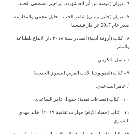
٦ - ديوان (قبضة من أثر العاشق) د. إبراهيم مصطفى الحمد.
٧ - ديوان (خليل وليلى) شاعر الحب أ. خليل عجمي والمقاومة
صدر عام 2017 عن دار فينيسيا
٨ - كتاب (أروقة أدبية) الصادر سنة ٢٠١٨ دار الابداع للطباعة
والنشر .
د. باسل التكريتي .
٩ - كتاب (انطولوجيا الأدب العربي النسوي الحديث)
أ. عامر الساعدي.
١٠ - كتاب (فضاءات نقدية) جمع أ. عامر الساعدي .
١١ - كتاب (حصاد الأيام) حوارات ثقافية ٢٠١٩ أ. خالد مهدي
الشمري
١٢ - كتاب (فنارات في الثقافة العراقية والعربية -دراسات نقدية