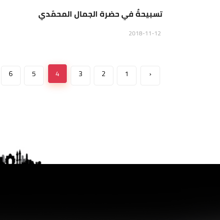
تسبيحةٌ في حضرة الجمال المحمّدي
2018-11-12
6
5
4
3
2
1
‹