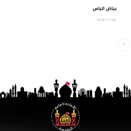
بياض الياس
2018-11-08
›