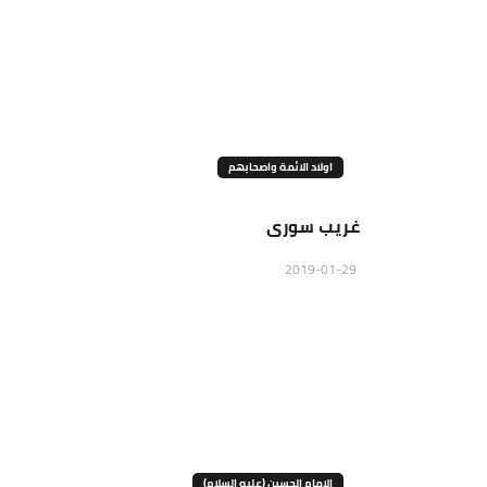
اولاد الائمة واصحابهم
غريب سورى
2019-01-29
الإمام الحسين (عليه السلام)