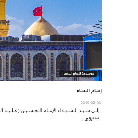
موسوعة الامام الحسين
إمـام الـمـاء
2019-02-04
إلـى سـيـد الـشـهـداء الإمـام الـحـسـيـن (عـلـيـه الـس
***&n...