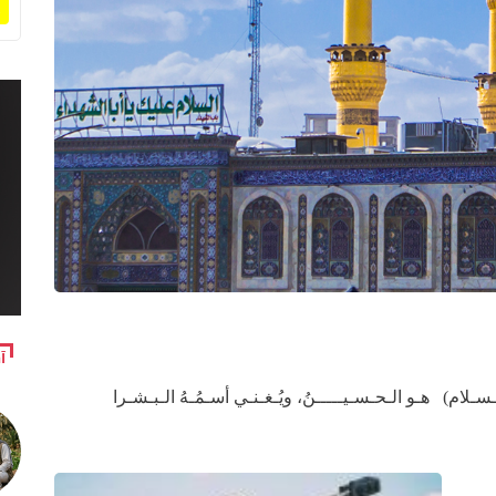
آ
ـلام) هـو الـحـسـيـــــنُ، ويُـغـنـي أسـمُـهُ الـبـشـرا