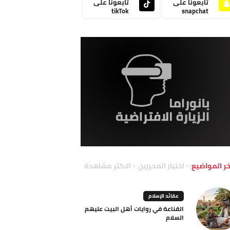
تابعونا على
تابعونا على
tikTok
snapchat
خر المواضيع
اختيار المحررين
الاكثر مشاهدة
عقائد الإسلام
القناعة في روايات أهل البيت عليهم
السلام