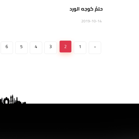
حلمٌ كوجه الورد
2019-10-14
6
5
4
3
2
1
‹