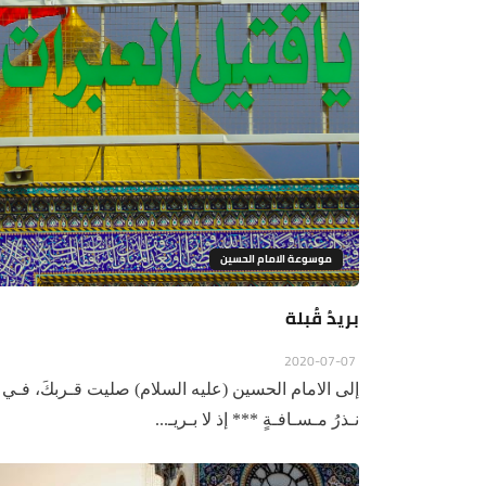
موسوعة الامام الحسين
بريدُ قُبلة
2020-07-07
إلى الامام الحسين (عليه السلام) صليت قـربكَ، فـي هوا
نـذرُ مـسـافـةٍ *** إذ لا بـريـ...