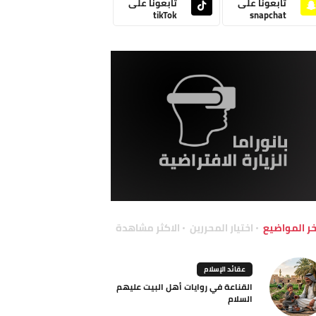
تابعونا على
تابعونا على
tikTok
snapchat
خر المواضيع
اختيار المحررين
الاكثر مشاهدة
عقائد الإسلام
القناعة في روايات أهل البيت عليهم
السلام