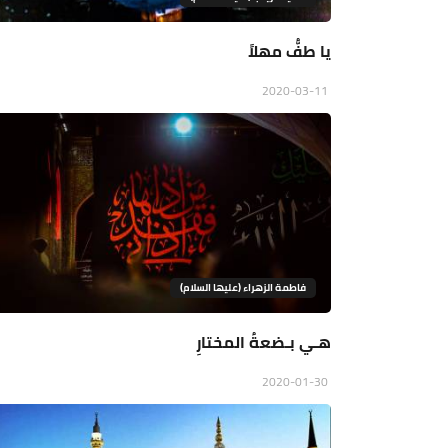
يا طفُّ مهلاً
2020-03-11
فاطمة الزهراء (عليها السلام)
هـي بـضعةُ المختارِ
2020-01-30