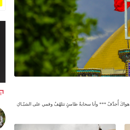
آ
كَ أُجدِّفُ *** وأنا سحابةُ ظامئٍ تتلهّفُ وفمي على الشبّـاكِ