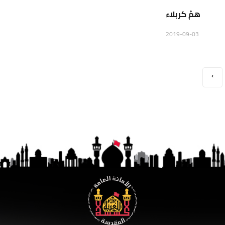
همُ كربلاء
2019-09-03
›