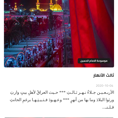
موسوعة الامام الحسين
ثالث الأنهار
2020-10-04
الأربـعـيـن جـلاءُ نـهـر ثـالـثِ *** حـيث العراقُ لأهلِ بيتٍ وارثِ
ورثوا البلادَ وما بها من أنهرٍ *** وعـهـودَ فـتـيـتِـهـا برغمِ الحانثِ
قـلـنـ...