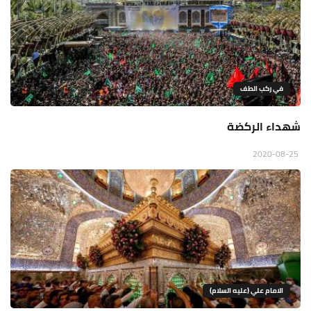
في ركب الطف
شهداء الركضة
2020-08-25
الامام علي (عليه السلام)