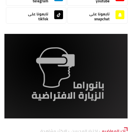
telegram
youtube
تابعونا على
تابعونا على
tikTok
snapchat
آخر المواضيع
اختيار المحررين
الاكثر مشاهدة