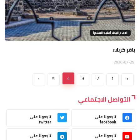
الامام الباقر (عليه السلام)
باقر كربلاء
2020-07-29
›
5
4
3
2
1
‹
التواصل الاجتماعي
تابعونا على
تابعونا على
twitter
facebook
تابعونا على
تابعونا على