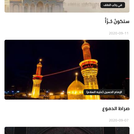
في ركب الطف
ستكونُ حُـرَّاًّ
2020-09-11
الإمام الحسين (عليه السلام)
صراط الدموع
2020-09-07