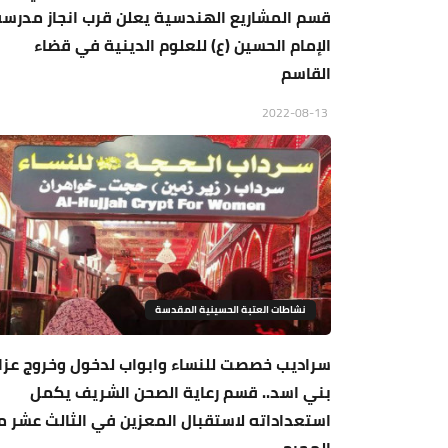
قسم المشاريع الهندسية يعلن قرب انجاز مدرسة
الإمام الحسين (ع) للعلوم الدينية في قضاء
القاسم
2022-08-13
نشاطات العتبة الحسينية المقدسة
سراديب خصصت للنساء وابواب لدخول وخروج عزا
بني اسد.. قسم رعاية الصحن الشريف يكمل
استعداداته لاستقبال المعزين في الثالث عشر م