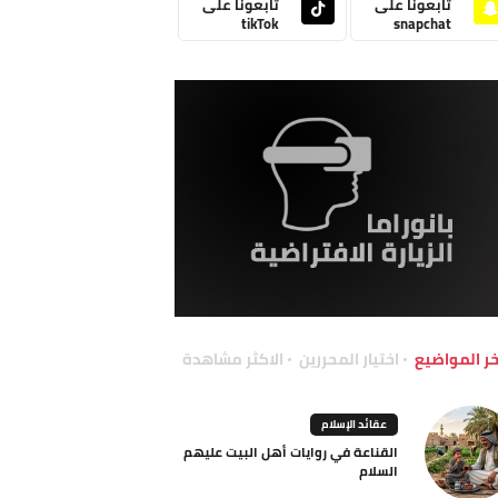
تابعونا على
تابعونا على
tikTok
snapchat
خر المواضيع
اختيار المحررين
الاكثر مشاهدة
عقائد الإسلام
القناعة في روايات أهل البيت عليهم
السلام