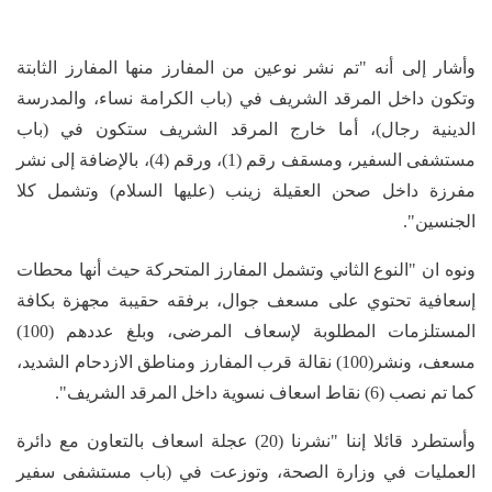
وأشار إلى أنه "تم نشر نوعين من المفارز منها المفارز الثابتة
وتكون داخل المرقد الشريف في (باب الكرامة نساء، والمدرسة
الدينية رجال)، أما خارج المرقد الشريف ستكون في (باب
مستشفى السفير، ومسقف رقم (1)، ورقم (4)، بالإضافة إلى نشر
مفرزة داخل صحن العقيلة زينب (عليها السلام) وتشمل كلا
الجنسين".
ونوه ان "النوع الثاني وتشمل المفارز المتحركة حيث أنها محطات
إسعافية تحتوي على مسعف جوال، برفقه حقيبة مجهزة بكافة
المستلزمات المطلوبة لإسعاف المرضى، وبلغ عددهم (100)
مسعف، ونشر(100) نقالة قرب المفارز ومناطق الازدحام الشديد،
كما تم نصب (6) نقاط اسعاف نسوية داخل المرقد الشريف".
وأستطرد قائلا إننا "نشرنا (20) عجلة اسعاف بالتعاون مع دائرة
العمليات في وزارة الصحة، وتوزعت في (باب مستشفى سفير