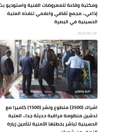
ومكتبة وقاعة للمعروضات الفنية واستوديو بث
إذاعي.. مجمع ثقافي واعلامي تنفذه العتبة
الحسينية في البصرة
2023-05-29
اخبار وتقارير
اشراك (3500) متطوع ونشر (1500) كاميرا مع
تدشين منظومة مراقبة حديثة جدا.. العتبة
الحسينية تباشر بخطتها الأمنية لتأمين زيارة