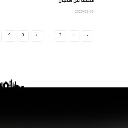
النصف من شعبان
2023-03-06
9
8
7
...
2
1
‹