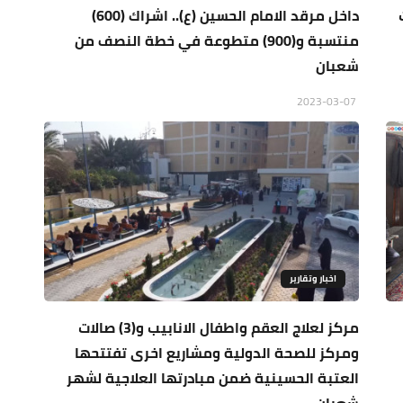
داخل مرقد الامام الحسين (ع).. اشراك (600)
منتسبة و(900) متطوعة في خطة النصف من
شعبان
2023-03-07
اخبار وتقارير
مركز لعلاج العقم واطفال الانابيب و(3) صالات
ومركز للصحة الدولية ومشاريع اخرى تفتتحها
العتبة الحسينية ضمن مبادرتها العلاجية لشهر