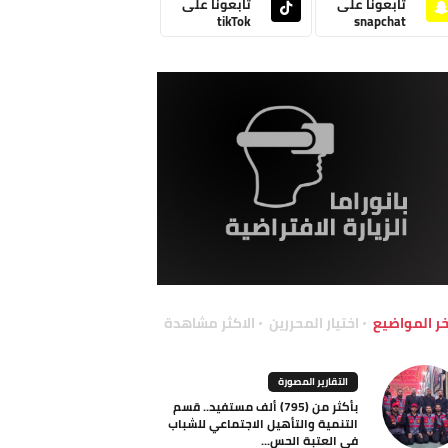
تابعونا على
تابعونا على
tikTok
snapchat
خر المواضيع
اختيار المحررين
الاكثر مشاهدة
التقارير المصورة
بأكثر من (795) ألف مستفيد.. قسم
التنمية والتأهيل الاجتماعي للشباب
في العتبة الحس...