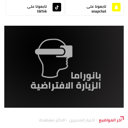
تابعونا على
تابعونا على
tikTok
snapchat
آخر المواضيع
اختيار المحررين
الاكثر مشاهدة