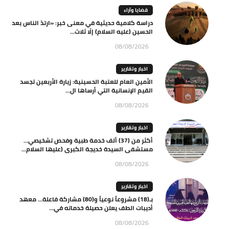
قضايا وآراء
دراسة كلامية حديثية في معنى خبر: «ارتدّ الناس بعد
الحسين (عليه السلام) إلّا ثلاث...
08/08/2026
اخبار وتقارير
الأمين العام للعتبة الحسينية: زيارة الأربعين تجسد
القيم الإنسانية التي أرساها ال...
08/08/2026
اخبار وتقارير
أكثر من (37) ألف خدمة طبية وفحص تشخيصي…
مستشفى السيدة خديجة الكبرى (عليها السلام...
08/08/2026
اخبار وتقارير
بـ(18) مشروعاً نوعياً و(80) مشاركة فاعلة… معهد
أديبات الطف يعلن حصيلة خدماته في...
08/08/2026