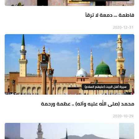
فاطمة ... دمعة لا ترقأ
2020-12-31
سيرة أهل البيت (عليهم السلام)
محمد (صلى الله عليه وآله) .. عظمة ورحمة
2020-10-29