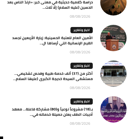
دراسة كلامية حديثية في معنى خبر: «ارتدّ الناس بعد
الحسين (عليه السلام) إلّا ثلاث...
08/08/2026
اخبار وتقارير
الأمين العام للعتبة الحسينية: زيارة الأربعين تجسد
القيم الإنسانية التي أرساها ال...
08/08/2026
اخبار وتقارير
أكثر من (37) ألف خدمة طبية وفحص تشخيصي…
مستشفى السيدة خديجة الكبرى (عليها السلام...
08/08/2026
اخبار وتقارير
بـ(18) مشروعاً نوعياً و(80) مشاركة فاعلة… معهد
أديبات الطف يعلن حصيلة خدماته في...
08/08/2026