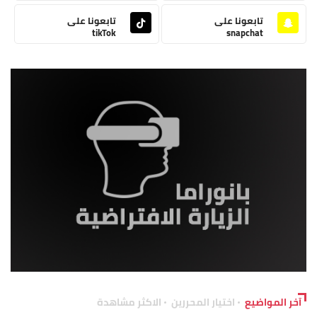
تابعونا على
تابعونا على
tikTok
snapchat
آخر المواضيع
اختيار المحررين
الاكثر مشاهدة