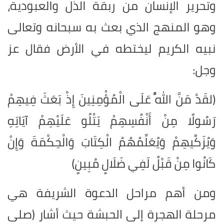
وتحرير الإنسان من ربقة الذل والعبودية،
وهو المنهج الذي بعث به سبحانه وتعالى
نبيه الكريم ليختطه في الأرض فقال عز
وجل:
(لقَدْ مَنَّ اللَّهُ عَلَى الْمُؤْمِنِينَ إِذْ بَعَثَ فِيهِمْ
رَسُولًا مِنْ أَنْفُسِهِمْ يَتْلُو عَلَيْهِمْ آيَاتِهِ
وَيُزَكِّيهِمْ وَيُعَلِّمُهُمُ الْكِتَابَ وَالْحِكْمَةَ وَإِنْ
كَانُوا مِنْ قَبْلُ لَفِي ضَلَالٍ مُبِينٍ)
ومن أهم مراحل الدعوة الشريفة هي
مرحلة الهجرة إلى الحبشة حيث أشار (صلى