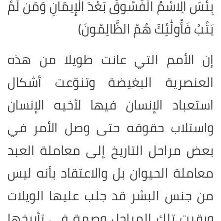
بِئْسَ الِاسْمُ الْفُسُوقُ بَعْدَ الْإِيمَانِ وَمَن لَّمْ
يَتُبْ فَأُولَٰئِكَ هُمُ الظَّالِمُونَ)
إن الأمم التي عانت طويلا من هذه
العنصرية البغيضة وتنوّعت أشكال
استعباد الإنسان فيها لأخيه الإنسان
واستلاب حقوقه حتى وصل الأمر في
بعض مراحل التاريخ إلى معاملة العبد
معاملة الحيوان بل والاعتقاد بأنه ليس
من جنس البشر قد جلب عليها الويلات
وبقيت تلك المراحل وصمة في تأريخها