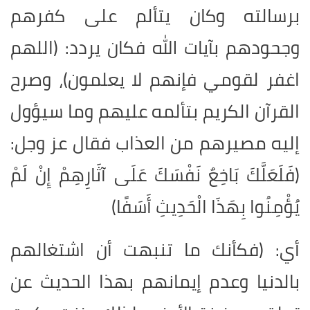
برسالته وكان يتألم على كفرهم
وجحودهم بآيات الله فكان يردد: (اللهم
اغفر لقومي فإنهم لا يعلمون)، وصرح
القرآن الكريم بتألمه عليهم وما سيؤول
إليه مصيرهم من العذاب فقال عز وجل:
(فَلَعَلَّكَ بَاخِعٌ نَفْسَكَ عَلَى آثَارِهِمْ إِنْ لَمْ
يُؤْمِنُوا بِهَذَا الْحَدِيثِ أَسَفًا)
أي: (فكأنك ما تنبهت أن اشتغالهم
بالدنيا وعدم إيمانهم بهذا الحديث عن