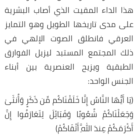
هذا الداء المقيت الذي أصاب البشرية
على مدى تاريخها الطويل وهو التمايز
العرقي فانطلق الصوت الإلهي في
ذلك المجتمع المستبد ليزيل الفوارق
الطبقية ويزيح العنصرية بين أبناء
الجنس الواحد:
(يَا أَيُّهَا النَّاسُ إِنَّا خَلَقْنَاكُم مِّن ذَكَرٍ وَأُنثَىٰ
وَجَعَلْنَاكُمْ شُعُوبًا وَقَبَائِلَ لِتَعَارَفُوا إِنَّ
أَكْرَمَكُمْ عِندَ اللَّهِ أَتْقَاكُمْ)