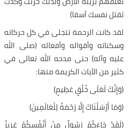
تعلقهم بزينة الأرض ولذلك حزنت وكدت
تقتل نفسك أسفا)
لقد كانت الرحمة تتجلى في كل حركاته
وسكناته وأقواله وأفعاله (صلى الله
عليه وآله) حتى مدحه الله تعالى في
كثير من الآيات الكريمة منها:
(وَإِنَّكَ لَعَلَى خُلُقٍ عَظِيمٍ)
(وَمَا أَرْسَلْنَاكَ إِلَّا رَحْمَةً لِلْعَالَمِينَ)
(لَقَدْ جَاءَكُمْ رَسُولٌ مِنْ أَنْفُسِكُمْ عَزِيزٌ