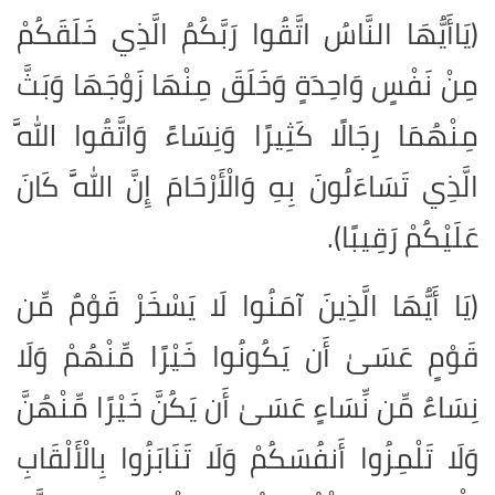
(يَاأَيُّهَا النَّاسُ اتَّقُوا رَبَّكُمُ الَّذِي خَلَقَكُمْ
مِنْ نَفْسٍ وَاحِدَةٍ وَخَلَقَ مِنْهَا زَوْجَهَا وَبَثَّ
مِنْهُمَا رِجَالًا كَثِيرًا وَنِسَاءً وَاتَّقُوا اللَّهَ
الَّذِي تَسَاءَلُونَ بِهِ وَالْأَرْحَامَ إِنَّ اللَّهَ كَانَ
عَلَيْكُمْ رَقِيبًا).
(يَا أَيُّهَا الَّذِينَ آمَنُوا لَا يَسْخَرْ قَوْمٌ مِّن
قَوْمٍ عَسَىٰ أَن يَكُونُوا خَيْرًا مِّنْهُمْ وَلَا
نِسَاءٌ مِّن نِّسَاءٍ عَسَىٰ أَن يَكُنَّ خَيْرًا مِّنْهُنَّ
وَلَا تَلْمِزُوا أَنفُسَكُمْ وَلَا تَنَابَزُوا بِالْأَلْقَابِ