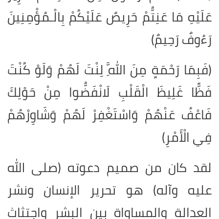
عَلَيْهِ مَا عَنِتُّمْ حَرِيصٌ عَلَيْكُمْ بِالْـمُؤْمِنِينَ
رَءُوفٌ رَحِيمٌ)
(فَبِمَا رَحْمَةٍ مِنَ اللَّهِ لِنْتَ لَهُمْ وَلَوْ كُنْتَ
فَظًّا غَلِيظَ الْقَلْبِ لَانْفَضُّوا مِنْ حَوْلِكَ
فَاعْفُ عَنْهُمْ وَاسْتَغْفِرْ لَهُمْ وَشَاوِرْهُمْ
فِي الْأَمْرِ)
لقد كان من صميم دعوته (صلى الله
عليه وآله) هو تحرير الإنسان ونشر
العدالة والمساواة بين البشر واجتثاث