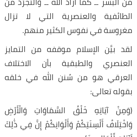
من البشر ــ كما أراد الله ــ والتجرّد من
الطائفية والعنصرية التي لا تزال
مغروسة في نفوس الكثير منهم.
لقد بيَّن الإسلام موقفه من التمايز
العنصري والطبقية بأن الاختلاف
العرقي هو من سُنن الله في خلقه
بقوله تعالى:
(وَمِنْ آيَاتِهِ خَلْقُ السَّمَاوَاتِ وَالْأَرْضِ
وَاخْتِلَافُ أَلْسِنَتِكُمْ وَأَلْوَانِكُمْ إِنَّ فِي ذَٰلِكَ