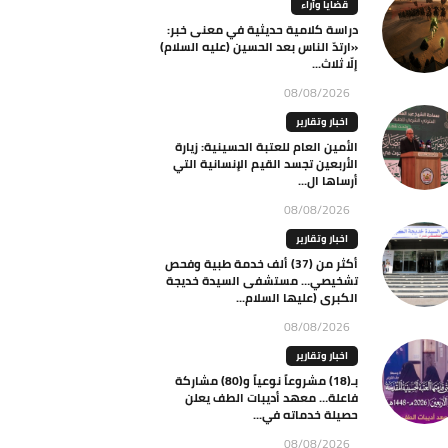
قضايا وآراء
دراسة كلامية حديثية في معنى خبر:
«ارتدّ الناس بعد الحسين (عليه السلام)
إلّا ثلاث...
08/08/2026
اخبار وتقارير
الأمين العام للعتبة الحسينية: زيارة
الأربعين تجسد القيم الإنسانية التي
أرساها ال...
08/08/2026
اخبار وتقارير
أكثر من (37) ألف خدمة طبية وفحص
تشخيصي… مستشفى السيدة خديجة
الكبرى (عليها السلام...
08/08/2026
اخبار وتقارير
بـ(18) مشروعاً نوعياً و(80) مشاركة
فاعلة… معهد أديبات الطف يعلن
حصيلة خدماته في...
08/08/2026