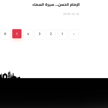
الإمام الحسن... سيرة السماء
2018-10-16
6
5
4
3
2
1
‹