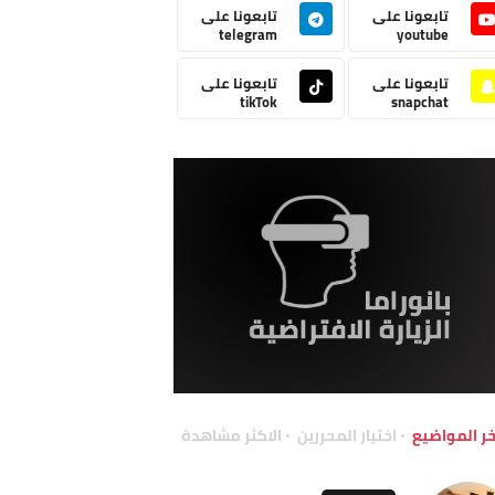
تابعونا على
تابعونا على
telegram
youtube
تابعونا على
تابعونا على
tikTok
snapchat
خر المواضيع
اختيار المحررين
الاكثر مشاهدة