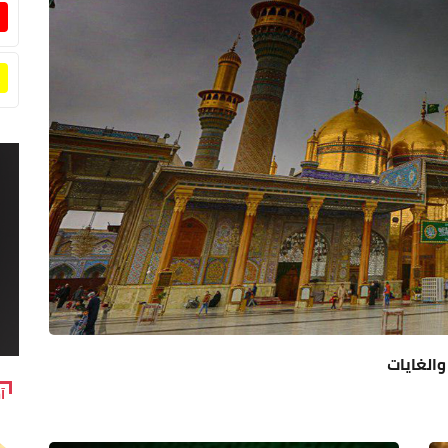
والغايات
آ