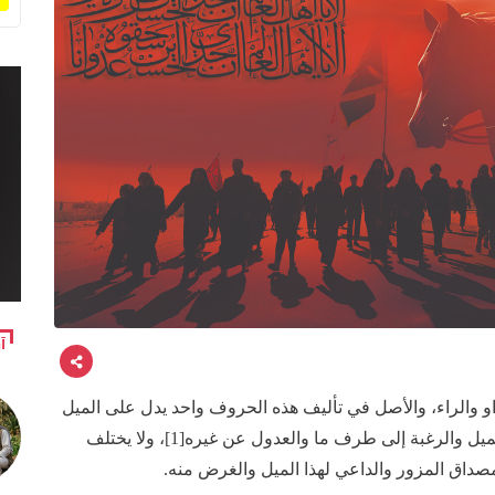
آ
او والراء، والأصل في تأليف هذه الحروف واحد يدل على الميل
والعدول، وهي مصدر مأخوذ من كلمة الزوْر وتعني الميل والرغبة إلى طرف ما والعدول عن غيره[1]، ولا يختلف
صداق المزور والداعي لهذا الميل والغرض منه.