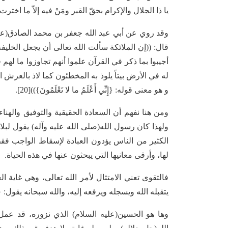
يا ذا الجلال والإكرام بحقّ القبر ومَنْ فيه إلاّ ما اخترت
وقد روي عن أبي عبد الله جعفر بن محمد الصادق(عليه السلام
قال: ((إن الملائكة سألت الله تعالى أن يجعل الخلي
أجيبوا بما ذكر في القرآن علموا أنهم تجاوزوا ما لهم 
له في الأرض بيتاً يلوذ به المخطئون كما لاذ بالعرش
و هو معنى قوله: {إِنِّي أَعْلَمُ ما لا تَعْلَمُونَ}))[20].
ومن هنا نفهم أن السعادة الحقيقية والتوفيق والهناء
الكثير من الناس يؤدون العبادة لإسقاط الواجب فقط، 
لها، وأرقى معانيها التي يبحثون عنها في هذه الحياة.
فالتقوى تعني الامتثال لأمر الله تعالى، وهي غاية ا
يتقبله الله ويسجله ويرفعه إليه، والله سبحانه يقول: {إِنَّمَا يَتَقَب
وها هو الحسين(عليه السلام) الذي نزوره، قد عم