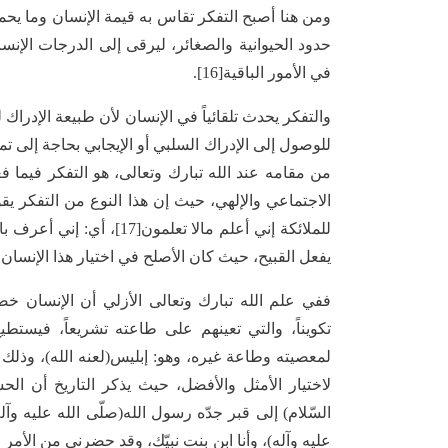
ومن هنا أصبح التفكر تقاس به قيمة الإنسان وما يحمل
حدود الحيوانية والصغائر، ليرقى إلى الدرجات الإنساني
في الأمور الباقية[16].
والتفكر يحدث تلقائياً في الإنسان لأن طبيعة الإدراك 
للوصول إلى الإدراك السلبي أو الإيجابي بحاجة إلى ت
من مقامه عند الله تبارك وتعالى، هو التفكر فيما ف
الاجتماعي والإلهي، حيث إن هذا النوع من التفكر يق
للملائكة إني أعلم مالا تع
يفعل القبيح، حيث كان الأصلح في اختيار هذا الإنسان 
ففي علم الله تبارك وتعالى الأزلي أن الإنسان خصوصا
تكويناً، والتي تعينهم على طاعته تشريعاً، فيستط
لمعصيته وطاعة غيره، وهو: إبليس(لعنه الله)، وذلك تب
السّلام) إلى قبر جدّه رسول الله(صلّى الله عليه وآله
عليه وآله)، وأنا ابن بنت نبيّك، وقد حضرني من الأمر م