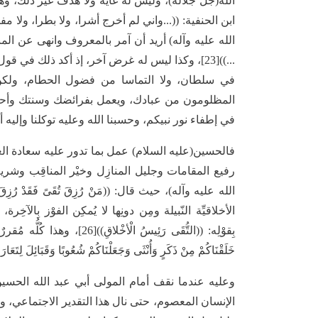
الله(جل جلاله)، وليس له غاية ولا هدف غير ذلك، 
ابن الحنفية: ((...واني لم أخرج أشرا، ولا بطرا، ول
الله عليه وآله) أريد أن آمر بالمعروف وانهى عن ال
...))[23]، وكذا ليس له غرض آخر، إذ أكد ذلك في ق
في سلطان، ولا التماسا من فضول الحطام، ولكن 
المظلومون من عبادك، ويعمل بفرائضك وسنتك وأحكام
في إطفاء نور نبيكم، وحسبنا الله وعليه توكلنا وإليه أنبنا
فالحسين(عليه السلام) عمل بما تدور عليه سعادة العبد في
رفيع المقامات وجليل المنازِل وخيْر المناقِب وشر
الأخلاقيِّة النّبيلة ومِن دونِها لا يُمكِن الفوْز بِالآخِ
بِقوْلِه: ((التُّقَى رَئِيسُ ال
خَلَقْنَاكُمْ مِنْ ذَكَرٍ وَأُنْثَى وَجَعَلْنَاكُمْ شُعُوبًا وَقَبَائِلَ لِتَعَارَفُوا
وعليه عندما نقف أمام المولى أبي عبد الله الحسي
الإنسان المعصوم، حتى نال هذا التقدير الاجتماعي، ونا