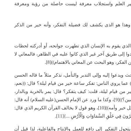
كثير العلم واستجلاب معرفة ليست حاصلة من رؤية ومعرفة
ا، وهذا هو الذى يكشف لك فضيلة التفكر، وأنه خير من الذكر
الذي يقوم به الإنسان الذي تطهرت جوانحه، أو أدركته لحظات
دوا إلى طريق آخر غير الذي كانوا عليه في الظاهر، فالمعاني لا
ن الفكر، وهو البحث عن المعاني بالاهتمام))[8].
ويدعوا إليه وإلى التدبر والتأمل، نذكر مثلاً ما قاله الحسن
) عما يروي الناس: تفكر ساعة خير من قيام ليلة؟ قال: ((نعم،
 من قيام ليلة، قلت: كيف يتفكر؟ قال: يمر بالخربة وبالدار،
فيتفكر ويقول: أين ساكنوك، أين بانوك، ما لك لا تتكلمين؟))[9]، وكذا ما ورد عن الإمام الحسن(عليه السلام) أنه قال:
((أوصيكم بتقوى الله وإدامة التفكر، فإن التفكر أبو كل خير وأمه))[10]، وهو قول لا يخالف القرآن الكريم الذي قال:
كَّرُونَ فِي خَلْقِ السَّمَاوَاتِ وَالْأَرْضِ ...}[11].
حول التفكير إلى دافع للعمل والإنتاج والفاعلية، لذا قيل أن