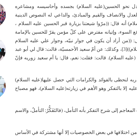
عدل نحو الحسين(عليه السلام) بجسده وأحاسيسه ومشاعره
ل والانصاف والقيم والمبادئ، والداعي له النصوص الدينية
لام) أنه قال: ((مرّوا شيعتنا بزيارة قبر الحسين عليه السلام ،
دافع السوء، وإتيانه مفترض على كلّ مؤمن يقرّ للحسين بالإمامة
لام) قال: ((من أراد أن يكون في جوار نبيّه، وجوار علي عليه السلام
وفاطمة عليه السلام فلا يدع زيارة الحسين عليه السلام))[3]، وكذلك: عن أمّ سعيد الأحمسيّة، قالت: قال لي أبو عبد
 (عليه السلام). قالت: فقلت: نعم، قال: يا أم سعيد زوريه فإنّ
دربه لنحظى بالفوائد والكرامات التي حصل عليها(عليه السلام)
ليه إلا بالتفكر وهو الأهم في زيارته(عليه السلام)، فهو مصباح
عاجم إلى شرح التفكر بأنه التأمل، (فالتَفَكُّرُ: التأملُ، والاسم
م من اختلافها في بعض الخصوصيات إلا أنها مشتركة في الأساس