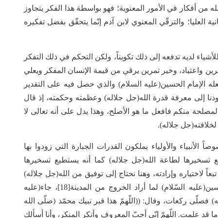
ه من أفكار في الأمور المعنوية؛ فهو بواسطة هذا الفكر يتجاوز
ة العليا؛ والترقّي المعنوي لابن آدم إنّما يتحقّق بفضل تفكيره
للأشياء لديه تدفعه إلى ذلك تكويناً، ولكن التحكم في ذلك التفكر
مرين واعتياد، وخير تمرين يرقي من قيمة الإنسان المفكر ويعلي
عله الإمام الحسين(عليه السلام) والذي حصل فيه على التقدير
ودنا إلى معرفة قدرة الله(جل جلاله) وعظمته وحكمته، إذ قال
لمون[17]، أي: إني أعرف بالمصلحة منكم فافعل ما هو الأصلح، وهذا يدل على أنه تعالى لا
لخلافته(جل جلاله).
ً الأنبياء والأولياء يملكون القدرات الجبارة التي زودوا بها
يع تسخيرها لطاعة الله(جل جلاله) كما أنه يستطيع تسخيرها
عاً لاختياره وإرادته، وهنا نحتاج إلى توفيق من الله(جل جلاله)
لاختيار الأمثل والأفضل، حيث يذكر التاريخ أن الحسين(عليه السّلام) لما أراد الخروج من المدينة[18]، جاء(عليه
) فصلّى ركعات، وقال: ((اللّهمّ هذا قبر نبيك محمّد (صلّى الله
ا قد علمت. اللّهمّ إنّي أحبّ المعروف وأنكر المنكر، وأنا أسألك