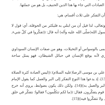
لعبادات التي جاء بها هذا الدين الحنيف، بل هو من جملتها.
 أن التفكر على ثلاث أقسام، هي:
 وتعالى، لذا قيل أن من ابتلي به فليكثر من الحوقلة، أي: قول لا
ول الله(صلّى الله عليه وآله) أنه قال: ((تفكّروا في كلّ شيء,
 ما يسمى بالوسواس أو التخيلات، وهو من صفات الإنسان السوداوي
ري لأنه يوقع الإنسان في حبائل الشيطان، فهو يمثل ساحة
ام علي بن موسى الرضا(عليه السلام): ((ليس العبادة كثرة الصلاة
والصوم، إنما العبادة التفكر في أمر الله عزّ وجلّ))[13]، إذ يدعوا هذا النوع التفكر إلى البر والعمل كما يقول الإمام
أمير المؤمنين(عليه السلام): ((إن التفكر يدعو إلى البر والعمل به))[14]، ولكن ذلك يكون بضوابط، يروى أنه خرج
وم يتفكّرون, فقال: ((ما لكم تتكلّمون؟ فقالوا: نتفكّر في خلق
تتفكّروا فيه))[15].