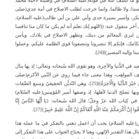
وهو ما كشف عنه في قوله(عليه السلام) في وصيته لأخيه محمد
ا مفسدا، ولا ظالما، وانما خرجت لطلب الاصلاح في أمة جدي(صلى
منكر، وأسير بسيرة جدي وأبي علي بن أبي طالب(عليه السلام)،
ول آخر منقول عنه: ((اللهم إنك تعلم أنه لم يكن ما كان منا تنافسا
لنري المعالم من دينك، ونظهر الاصلاح في بلادك، ويأمن
ك، فإنكم إلا تنصرونا وتنصفونا قوي الظلمة عليكم، وعملوا
 وإليه المصير))[24].
 الدُّنيا والآخِرة، وهو تقوَى الله سُبحانه وتعالى؛ إذ بِها ينال
يف المواهِب، وهذا معنى جاء فيما روي عن النّبي الأكرم(صلى
الله عليه وآله)، حيث قال: ((مَنْ رُزِقَ تُقَىً فَقَدْ رُزِقَ خَيْرَ الدُّنْيا وَالْآخِرَةُ))[25]، وهي التّديُّن الحقيقيّ ومنبع الصِّفات
رة، وبها تصلح الدنيا لأهلها، إذ وصفها أمير المُؤمِنين(عليه السّلام)
ْأخْلاقِ))[26]، وهذا كُلُّه مُقررٌ في كِتاب الله عزّ وجلّ؛ قال الله سُبحانه: {يَا أَيُّهَا النَّاسُ إِنَّا
 إِنَّ أَكْرَمَكُمْ عِنْدَ اللَّهِ أَتْقَاكُمْ إِنَّ اللَّهَ عَلِيمٌ خَبِيرٌ}[27].
ن(عليه السلام) يجب أن اعمل ذهني بالتفكر في ما عمله هذا
ل هذا التقدير الإلهي، وهنا لا يحتاج الجواب على هذا التفكر إلى