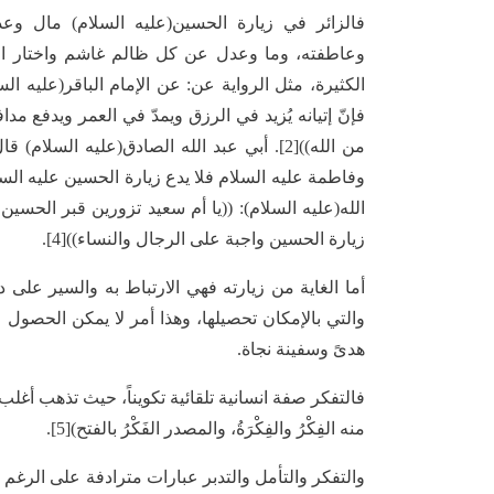
فالزائر في زيارة الحسين(عليه السلام) مال و
وعاطفته، وما وعدل عن كل ظالم غاشم واختار العد
الكثيرة، مثل الرواية عن: عن الإمام الباقر(عليه الس
فإنّ إتيانه يُزيد في الرزق ويمدّ في العمر ويدفع م
من الله))[2]. أبي عبد الله الصادق(عليه الس
الله(عليه السلام): ((يا أم سعيد تزورين قبر الحسين
زيارة الحسين واجبة على الرجال والنساء))[4].
أما الغاية من زيارته فهي الارتباط به والسير على 
والتي بالإمكان تحصيلها، وهذا أمر لا يمكن الحصول ع
هدىً وسفينة نجاة.
فالتفكر صفة انسانية تلقائية تكويناً، حيث تذهب أغلب الم
منه الفِكْرُ والفِكْرَةُ، والمصدر الفَكْرُ بالفتح)[5].
والتفكر والتأمل والتدبر عبارات مترادفة على الرغ