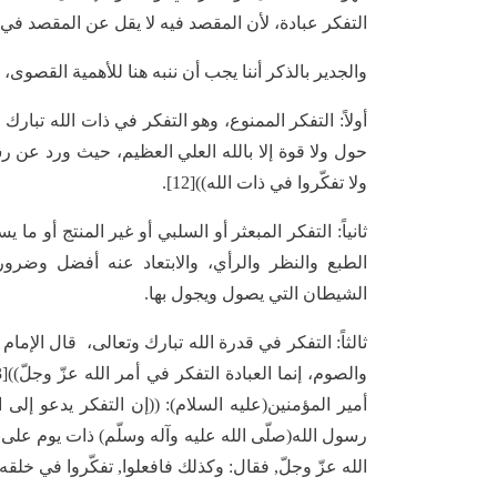
التفكر عبادة، لأن المقصد فيه لا يقل عن المقصد في ا
والجدير بالذكر أننا يجب أن ننبه هنا للأهمية القصوى،
أولاً: التفكر الممنوع، وهو التفكر في ذات الله تبارك
حول ولا قوة إلا بالله العلي العظيم، حيث ورد عن رس
ولا تفكّروا في ذات الله))[12].
ثانياً: التفكر المبعثر أو السلبي أو غير المنتج أو
الطبع والنظر والرأي، والابتعاد عنه أفضل وضرو
الشيطان التي يصول ويجول بها.
ثالثاً: التفكر في قدرة الله تبارك وتعالى، قال الإم
رسول الله(صلّى الله عليه وآله وسلّم) ذات يوم على ق
الله عزّ وجلّ, فقال: وكذلك فافعلوا, تفكّروا في خلقه, ولا 