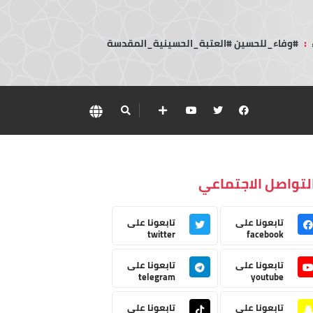
:
#وفاء_للحسين #العتبة_الحسينية_المقدسة
لتواصل الاجتماعي
تابعونا على
تابعونا على
twitter
facebook
تابعونا على
تابعونا على
telegram
youtube
تابعونا على
تابعونا على