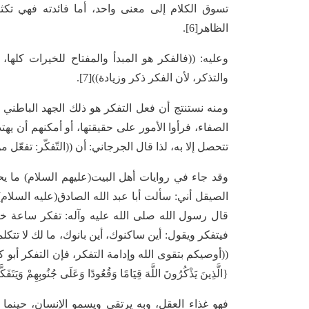
تسوق الكلام إلى معنى واحد، أما فائدته فهي ت
الظاهر[6].
وعليه: ((فالفكر هو المبدأ والمفتاح للخيرات كله
والتذكر، لأن الفكر ذكر وزيادة))[7].
ومنه نستنتج أن فعل التفكر هو ذلك الجهد الباطني 
الصفاء، فرأوا الأمور على حقيقتها، أو أمكنهم أن يهت
تتحصل إلا به، لذا قال الجرجاني: أن ((التّفكّر: تفعّل م
وقد جاء في روايات أهل البيت(عليهم السلام) ما يحث 
الصيقل أني: سألت أبا عبد الله الصادق(عليه السلام
قال رسول الله صلى الله عليه وآله: تفكر ساعة خير
{الَّذِينَ يَذْكُرُونَ اللَّهَ قِيَامًا وَقُعُودًا وَعَلَى جُنُوبِهِمْ وَيَتَفَ
فهو غذاء العقل، وبه يرتقي ويسمو الإنسان، حينما يت