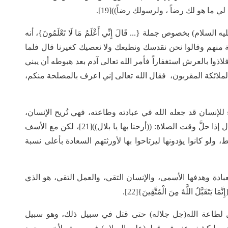
 لي ما هو لك رضاً ، ولرسولك رضاً))[19].
) بخصوص جملة {... قَالَ إِنِّي أَعْلَمُ مَا لَا تَعْلَمُونَ}، أنه
فة منهم وقالوا نحن نقدسك ونطيعك ولا نعصيك كغيرنا قال فلما
فلاذوا بالعرش استغفاراً فأمر الله تعالى آدم بعد هبوطه أن يبني
 الملائكة المقربون، فقال الله تعالى إني اعرف بالمصلحة منكم،
 للإنسان قد جعله الله في عبادته وطاعته، فهي تُريح الإنسان،
ولهذا كان رسول الله(صلى الله عليه وآله) يقول لبلال إذا حلَّ وقت الصلاة: ((أرحنا بها يا بلال))[21]، لكن مع الأسف
ولو كانوا يؤدونها ليرتاحوا بها لأورثتهم السعادة بأعلى نسبة
لعبادة وهدفها الأسمى، والإنسان التقي، والعمل التقي، هو الذي
َّلُ اللَّهُ مِنَ الْمُتَّقِينَ}[22].
ل لطاعة الله(جل جلاله) حتى قتل في سبيل ذلك، وهو سبيل