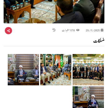
29/11/2025
1170 مشاہدات
منسلکات