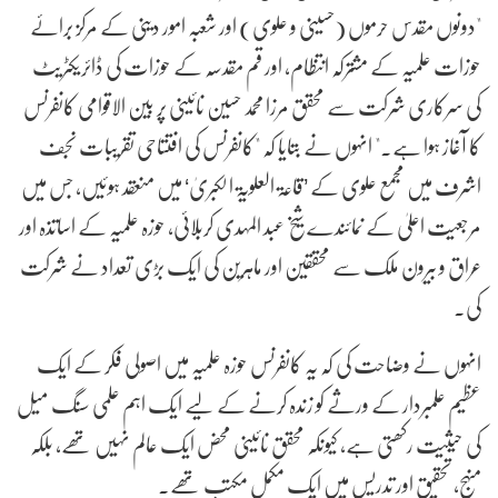
"دونوں مقدس حرموں (حسینی و علوی) اور شعبہ امور دینی کے مرکز برائے
حوزات علمیہ کے مشترکہ انتظام، اور قم مقدسہ کے حوزات کی ڈائریکٹریٹ
کی سرکاری شرکت سے محقق مرزا محمد حسین نائینی پر بین الاقوامی کانفرنس
کا آغاز ہوا ہے۔" انہوں نے بتایا کہ "کانفرنس کی افتتاحی تقریبات نجف
اشرف میں مجمع علوی کے ’قاعۃ العلویۃ الکبریٰ‘ میں منعقد ہوئیں، جس میں
مرجعیت اعلیٰ کے نمائندے شیخ عبد المہدی کربلائی، حوزہ علمیہ کے اساتذہ اور
عراق و بیرون ملک سے محققین اور ماہرین کی ایک بڑی تعداد نے شرکت
کی۔
انہوں نے وضاحت کی کہ یہ کانفرنس حوزہ علمیہ میں اصولی فکر کے ایک
عظیم علمبردار کے ورثے کو زندہ کرنے کے لیے ایک اہم علمی سنگ میل
کی حیثیت رکھتی ہے، کیونکہ محقق نائینی محض ایک عالم نہیں تھے، بلکہ
منہج، تحقیق اور تدریس میں ایک مکمل مکتب تھے۔