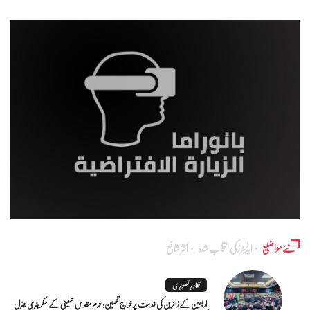
نئے مواضیع
ایڈٰیٹرز کی انتخاب شدہ
اکثر شائع
تقاریر تصویری
اربعین کے زائرین کی خدمت پر خراجِ تحسین: حرم مقدس حسینی کے سکریٹری جنرل