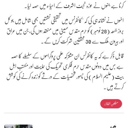
کرنا ہے جنہوں نے حوزہ نجف اشرف کے احیاء میں حصہ لیا۔
انہوں نے نشاندہی کی کہ "کانفرنس میں تحقیقی نشستیں بھی شامل ہیں جو کل
بروز جمعہ (28 نومبر) کو حرم مقدس حسینی میں منعقد ہوں گی، جن میں عراق
اور بیرون ملک سے 30 محققین شرکت کریں گے۔
قابل ذکر ہے کہ یہ کانفرنس ان مشترکہ علمی پروگراموں کے سلسلے کا حصہ
ہے جس میں دونوں مقدس حرم فکری تحریک کی حمایت اور مکتب اہل
بیت (علیہم السلام) کی نامور شخصیات کے ورثے کو زندہ کرنے کی کوشش
کرتے ہیں۔
مطلوبہ الفاظ :
پچھلا