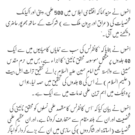
انہوں نے مزید کہا کہ افتتاحی اجلاس میں 500 علمی، دینی اور اکیڈمک
شخصیات کی (عراق اور بیرون ملک سے) شرکت کے ساتھ بھرپور حاضری
دیکھنے میں آئی۔"
انہوں نے بتایا کہ "کانفرنس کی سب سے نمایاں کامیابیوں میں سے ایک
40 جلدوں پر مشتمل ’موسوعہ محقق نائینی‘ کا اجراء ہے، جس میں حرم مقدس
حسینی سے وابستہ مجمع امام حسین علیہ السلام برائے تحقیق تراث اہل بیت
(علیہم السلام) نے اس کی 8 جلدوں کی تحقیق میں حصہ لیا، جو اس
پروجیکٹ میں اہم ترین علمی خدمات میں سے ایک ہے۔
انہوں نے بیان کیا کہ "اس کانفرنس کا مقصد علمی نسلوں کو محقق نائینی کی
شخصیت اور ان کے بلند مقام سے متعارف کروانا ہے، اور ان عظیم علمی
شخصیات (اساتذہ اور شاگردوں) کی سازی میں ان کے بڑے کردار کو اجاگر