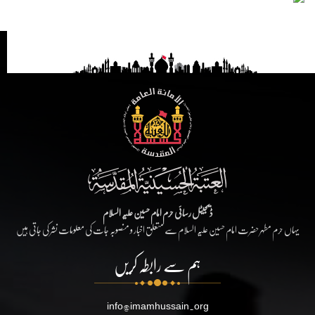
ڈیجیٹل رسائی حرم امام حسین علیہ السلام
یہاں حرم مطہر حضرت امام حسین علیہ السلام سے متعلق اخبار و منصوبہ جات کی معلومات نشر کی جاتی ہیں
ہم سے رابطہ کریں
info@imamhussain.org