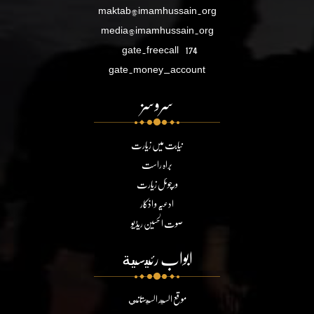
maktab@imamhussain.org
media@imamhussain.org
gate.freecall
174
gate.money_account
سروسز
نیابت میں زیارت
براہ راست
ورچوئل زیارت
ادعیہ و اذکار
صوت الحسین ریڈیو
ابواب رئيسية
موقع السيد السيستاني