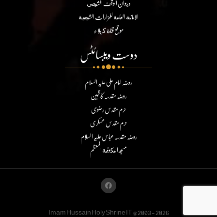
ديوان الوقف الشيعي
الامانة العامة للمزارات الشيعية
موقع قناة كربلاء
دوست ویبسائٹس
روضہ امام علی علیہ السلام
روضہ مقدسہ کاظمین
حرم مقدس رضوی
حرم مقدس عسکری
روضہ مقدسہ عباس علیہ السلام
مسجد الكوفة المعظم
Imam Hussain Holy Shrine IT @2003 - 2026