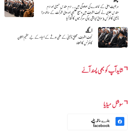
مرجعیت اعلیٰ کے نمائندے کی موجودگی میں.. حرم مقدس حسینی اور حرم
مقدس علوی نے نجف اشرف میں وسیع تعلیمی اور دینی شرکت کے ساتھ مرزا
نائینی کانفرنس (عراق ایڈیشن) کی سرگرمیوں کا آغاز کیا
اگلے
نجف اشرف: محقق نائینیؒ کے علمی ورثے کے احیاء کے لیے عظیم الشان
کانفرنس کا انعقاد
شایدآپ کو بھی پسند آئے
سوشل میڈیا
ہمارے ساتھ چلیے
facebook