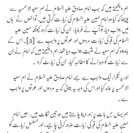
ہم دیکھتے ہیں کہ جب امام صادق علیہ السلام نے ام سعید الاحمسیہ سے
پوچھا کہ کیا وہ امام حسین علیہ السلام کی زیارت کرتی ہیں، تو انہوں نے "ہاں"
میں جواب دیا، تو آپؑ نے فرمایا: "ان کی زیارت کرو، کیونکہ حسین علیہ
السلام کی قبر کی زیارت مردوں اور عورتوں پر واجب ہے" [3]۔ اس کے
باوجود کہ ام سعید نے مثبت جواب دیا تھا، ہم دیکھتے ہیں کہ امامؑ نے ان
سے زیارت کو دہرانے کا مطالبہ کیا، "ان کی زیارت کرو"۔
اور یہ تکرار ایک واجب ہے جسے امام صادق علیہ السلام نے ام سعید
الاحمسیہ پر عائد کیا اور اس کی وجہ یہ بتائی کہ یہ مردوں اور عورتوں پر واجب
ہے۔
ہم یہاں جس بات پر زور دینا چاہتے ہیں وہ تین نکات ہیں: ہمیں امام
حسین علیہ السلام کی قبر کی زیارت ضرور کرنی چاہیے، اور مسلسل زیارت کو