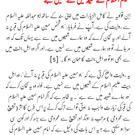
ابن قولویہ نے کامل الزیارات میں اپنی سند کے ساتھ ابو عبداللہ علیہ السلام
سے روایت کی ہے، آپؑ نے فرمایا: "جو شخص حسین علیہ السلام کی قبر پر نہ
آئے اور یہ گمان کرے کہ وہ ہمارے شیعوں میں سے ہے یہاں تک کہ وہ
مر جائے، تو وہ ہمارے شیعوں میں سے نہیں ہے، اور اگر وہ اہل جنت میں
سے بھی ہو تو وہ اہل جنت کا مہمان ہو گا۔" [5]
یہ روایت واضح کرتی ہے کہ "جو حسین علیہ السلام کی قبر پر نہ آئے"، وہ اہل
بیت علیہم السلام کے شیعوں میں سے نہیں ہے، خواہ وہ یہ گمان کرے کہ
"وہ ہمارے شیعہ میں سے ہے"۔ یہ ظاہر ہے کہ اگر امام حسین علیہ السلام
کی قبر کی زیارت واجب نہ ہوتی تو اسے ترک کرنے پر اس طرح کا اثر (تشيع
سے محرومی) مرتب نہ ہوتا، اور تشيع سے محرومی سے بڑھ کر اور کون سی
سزا ہو سکتی ہے؟ یہ اس بات کی دلیل ہے کہ امام حسین علیہ السلام کی