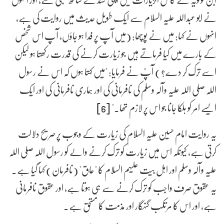
نے ابو عبداللہ علیہ السلام سے ایک طویل حدیث میں روایت کی ہے،
انہوں نے کہا: میں نے پوچھا: (میں آپ پر فدا ہو جاؤں، آپ اس شخص
کے بارے میں کیا فرماتے ہیں جو زیارت کرنے کی قدرت رکھتا ہو لیکن
اسے ترک کر دے؟) آپؑ نے فرمایا: "میں کہتا ہوں کہ اس نے رسول
اللہ صلی اللہ علیہ وآلہ وسلم کی نافرمانی کی اور ہماری نافرمانی کی اور ایک
ایسے امر کو ہلکا جانا جو اس پر لازم تھا۔" [6]
یہ روایت امام حسین علیہ السلام کی زیارت کے وجوب پر صریح دلالت
کرتی ہے، کیونکہ اس میں زیارت کو ترک کرنے والے کو رسول اللہ صلی اللہ
علیہ وآلہ وسلم اور اہل بیت علیہم السلام کا "عاق" (نافرمان) کہا گیا ہے۔
یہ عقوق صرف واجب کو ترک کرنے سے ہی ہوتا ہے، اور عقوق نافرمانی
ہے، اور اس کا مرتکب گنہگار اور مذمت کا مستحق ہے۔