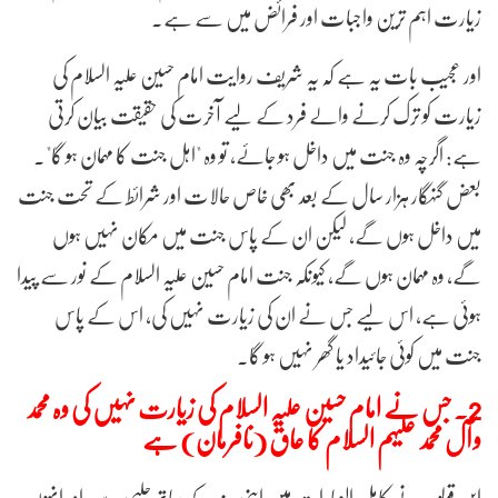
زیارت اہم ترین واجبات اور فرائض میں سے ہے۔
اور عجیب بات یہ ہے کہ یہ شریف روایت امام حسین علیہ السلام کی
زیارت کو ترک کرنے والے فرد کے لیے آخرت کی حقیقت بیان کرتی
ہے: اگرچہ وہ جنت میں داخل ہو جائے، تو وہ "اہل جنت کا مہمان ہو گا"۔
بعض گنہگار ہزار سال کے بعد بھی خاص حالات اور شرائط کے تحت جنت
میں داخل ہوں گے، لیکن ان کے پاس جنت میں مکان نہیں ہوں
گے، وہ مہمان ہوں گے، کیونکہ جنت امام حسین علیہ السلام کے نور سے پیدا
ہوئی ہے، اس لیے جس نے ان کی زیارت نہیں کی، اس کے پاس
جنت میں کوئی جائیداد یا گھر نہیں ہو گا۔
2. جس نے امام حسین علیہ السلام کی زیارت نہیں کی وہ محمد
و آل محمد علیہم السلام کا عاق (نافرمان) ہے
ابن قولویہ نے کامل الزیارات میں اپنی سند کے ساتھ حلبی سے، اور انہوں