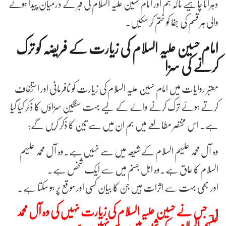
دہرانا چاہیے تاکہ ہم اور امام حسین علیہ السلام کی قبر کے درمیان پیدا ہونے
والی ہر قسم کی جفا کو ختم کر سکیں۔
امام حسین علیہ السلام کی زیارت کے فریضہ کو ترک
کرنے کی سزا
معتبر روایات میں امام حسین علیہ السلام کی زیارت کو نافرمانی اور استخفاف
کرتے ہوئے ترک کرنے والے کے لیے بہت سنگین سزاؤں کا ذکر کیا گیا
ہے۔ اس مختصر مطالعے میں ہم ان میں سے تین کا ذکر کریں گے:
وہ آل محمد علیہم السلام کے شیعہ میں سے نہیں ہے۔وہ آل محمد علیہم
السلام کا عاق ہے۔وہ اہل جہنم میں سے ایک شخص ہے۔
اور بھی بہت سے اثرات ہیں جن کا بیان کسی اور موقع پر ہو سکتا ہے۔
1. جس نے حسین علیہ السلام کی زیارت نہیں کی وہ آل محمد
علیہم السلام کے شیعہ میں سے نہیں ہے