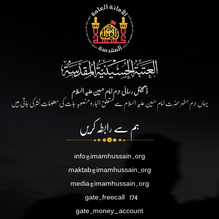
ڈیجیٹل رسائی حرم امام حسین علیہ السلام
یہاں حرم مطہر حضرت امام حسین علیہ السلام سے متعلق اخبار و منصوبہ جات کی معلومات نشر کی جاتی ہیں
ہم سے رابطہ کریں
info@imamhussain.org
maktab@imamhussain.org
media@imamhussain.org
gate.freecall
174
gate.money_account