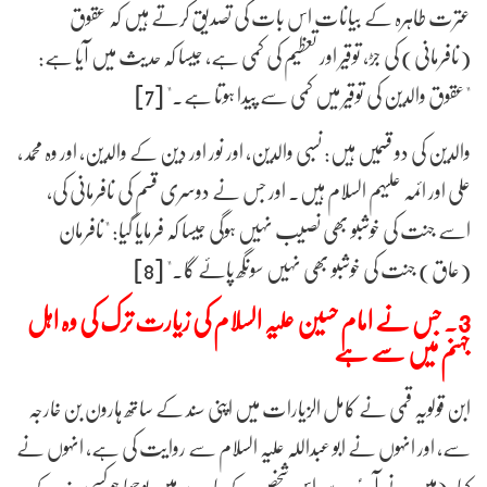
عترت طاہرہ کے بیانات اس بات کی تصدیق کرتے ہیں کہ عقوق
(نافرمانی) کی جڑ، توقیر اور تعظیم کی کمی ہے، جیسا کہ حدیث میں آیا ہے:
"عقوق والدین کی توقیر میں کمی سے پیدا ہوتا ہے۔" [7]
والدین کی دو قسمیں ہیں: نسبی والدین، اور نور اور دین کے والدین، اور وہ محمد،
علی اور ائمہ علیہم السلام ہیں۔ اور جس نے دوسری قسم کی نافرمانی کی،
اسے جنت کی خوشبو بھی نصیب نہیں ہوگی جیسا کہ فرمایا گیا: "نافرمان
(عاق) جنت کی خوشبو بھی نہیں سونگھ پائے گا۔" [8]
3. جس نے امام حسین علیہ السلام کی زیارت ترک کی وہ اہل
جہنم میں سے ہے
ابن قولویہ قمی نے کامل الزیارات میں اپنی سند کے ساتھ ہارون بن خارجہ
سے، اور انہوں نے ابو عبداللہ علیہ السلام سے روایت کی ہے، انہوں نے
کہا: (میں نے آپؑ سے اس شخص کے بارے میں پوچھا جو کسی عذر کے