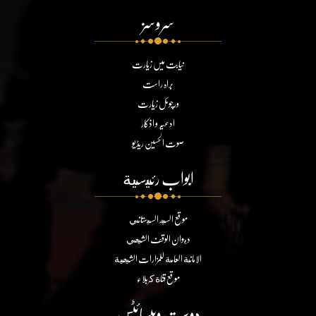
سروسز
نیابت میں زیارت
براہ راست
ورچوئل زیارت
ادعیہ و اذکار
صوت الحسین ریڈیو
ابواب رئيسية
موقع السيد السيستاني
ديوان الوقف الشيعي
الامانة العامة للمزارات الشيعية
موقع قناة كربلاء
دوست ویبسائٹس