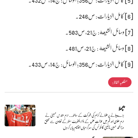
[6] کامل الزیارات: ص246۔
[7] وسائل الشیعة: ج21، ص503۔
[8] وسائل الشیعة : ج21، ص481۔
[9] کامل الزیارات: ص356؛ الوسائل: ج14، ص433۔
مطلوبہ الفاظ :
پچھلا
بڑے پیمانے پر علمائے کرام کی شرکت کے ساتھ.. حرم مقدس حسینی نے
حرم علوی اور قم میں حوزات علمیہ کے ڈائریکٹوریٹ سنٹر کے تعاون سے محقق
مرزا محمد حسین نائینی کانفرنس کی سرگرمیاں اختتام پذیر کر دیں