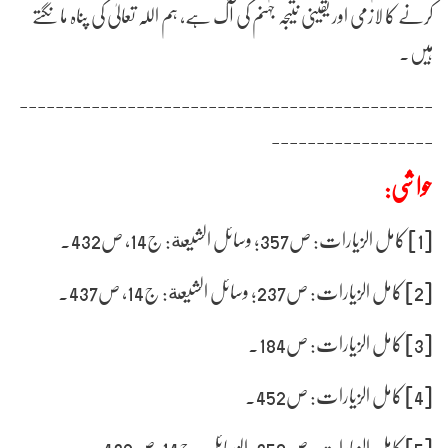
کرنے کا لازمی اور یقینی نتیجہ جہنم کی آگ ہے، ہم اللہ تعالیٰ کی پناہ مانگتے
ہیں۔
----------------------------------------------
------------------
حواشی:
[1] کامل الزیارات: ص357؛ وسائل الشیعة: ج14، ص432۔
[2] کامل الزیارات: ص237؛ وسائل الشیعة: ج14، ص437۔
[3] کامل الزیارات: ص184۔
[4] کامل الزیارات: ص452۔
[5] کامل الزیارات: ص356؛ الوسائل: ج14، ص432۔