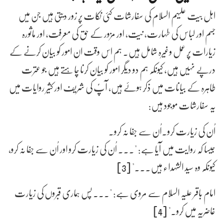
اہل بیت علیہم السلام کی سفارشات کئی نکات پر زور دیتی ہیں جن میں
جسم اور لباس کی طہارت، نیت، اور مزور کے حق کی معرفت، اور ماثورہ
زیارات پر عمل وغیرہ شامل ہیں۔ ہم اس وقت ان امور کو بیان کرنے کے
درپے نہیں ہیں، کیونکہ ہم دو دیگر امور کو بیان کرنا چاہتے ہیں جو عترت
طاہرہ کے بیانات میں ذکر ہوئے ہیں، آپؑ کی شریف اور کثیر روایات میں
یہ سفارشات موجود ہیں:
اُن کی زیارت کرو۔اُن سے جفا نہ کرو۔
جیسا کہ روایت میں آیا ہے: "... اُن کی زیارت کرو اور اُن سے جفا نہ کرو،
کیونکہ وہ سید الشہداء ہیں..." [3]
امام باقر علیہ السلام سے مروی ہے: "... پس ہماری قبروں کی زیارت
غاضریہ میں کرو۔" [4]