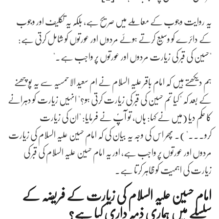
یہ روایت وجوب کے معاملے میں صریح ہے، بلکہ یہ تکلیف اور وجوب
کے دائرے کو وسیع کرتے ہوئے مردوں اور عورتوں کو شامل کرتی ہے:
"حسین کی قبر کی زیارت مردوں اور عورتوں پر واجب ہے۔"
ہم دیکھتے ہیں کہ امام باقر علیہ السلام نے ام سعید الاحمسیہ سے یہ پوچھنے
کے بعد کہ "کیا تم حسین کی قبر کی زیارت کرتی ہو؟" انہیں زیارت کو دہرانے
کا حکم دیا (میں نے کہا: ہاں، تو آپؑ نے فرمایا: "ان کی زیارت
کرو..."). پھر اس کی وجہ یہ بیان کی کہ امام حسین علیہ السلام کی زیارت
مردوں اور عورتوں پر واجب ہے، اور یہ امام حسین علیہ السلام کی قبر کی
زیارت کی اہمیت کو ظاہر کرتا ہے۔
امام حسین علیہ السلام کی زیارت کے فریضہ کے
سلسلے میں ہماری ذمہ داری کیا ہے؟