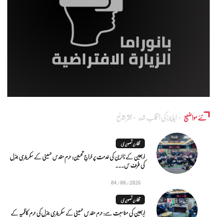
نئے مواضیع
ایڈٰیٹرز کی انتخاب شدہ
اکثر شائع
تقاریر تصویری
اربعین کے زائرین کی خدمت پر خراجِ تحسین: حرم مقدس حسینی کے سکریٹری جنرل
کی طرف س...
04/08/2026
تقاریر تصویری
اربعین کی مناسبت سے: حرم مقدس حسینی کے سکریٹری جنرل کی حرم کاظمیہ کے