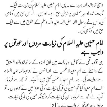
وسیع تر دائرہ اور درجہ ہے۔ پس امام حسین علیہ السلام کی زیارت ایک
ثابت شدہ اور ہر مسلمان پر فرض حق ہے، اور جس نے اس حق میں کوتاہی
کی، اس نے رسول اللہ صلی اللہ علیہ وآلہ وسلم کے حقوق میں سے ایک
حق میں کوتاہی کی۔
امام حسین علیہ السلام کی زیارت مردوں اور عورتوں پر
واجب ہے
ابن قولویہ قمی نے کامل الزیارات میں اپنی اسناد کے ساتھ ابو داؤد المسترق
کے واسطے سے ام سعید الاحمسیہ سے، اور انہوں نے ابو عبداللہ علیہ السلام
سے روایت کی ہے۔ ام سعید الاحمسیہ کہتی ہیں: آپؑ نے مجھ سے فرمایا:
"اے ام سعید! کیا تم حسین کی قبر کی زیارت کرتی ہو؟" میں نے کہا: ہاں۔ تو
آپؑ نے مجھ سے فرمایا: "ان کی زیارت کرو، کیونکہ حسین کی قبر کی زیارت
مردوں اور عورتوں پر واجب ہے۔" [2]