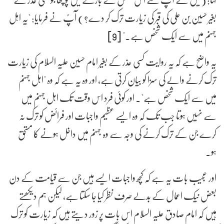
بغیر حسین بن علی کی قبر کی زیارت ترک کر دے؟) آپؑ نے فرمایا: "یہ اہل
جہنم میں سے ایک شخص ہے۔" [9]
یہ واضح ہے کہ یہ روایت کسی عذر کے بغیر امام حسین علیہ السلام کی زیارت
ترک کرنے والے کی سزا کو بیان کرتی ہے، اور وہ یہ ہے کہ وہ "اہل جہنم
میں سے ایک شخص ہے"۔ اور کوئی فرد اس وقت تک اہل جہنم میں
سے نہیں ہوتا جب تک کہ وہ ایسے عظیم واجبات اور فرائض کو ترک نہ
کرے جن کے ترک کرنے کی وجہ سے وہ جہنم میں داخل ہونے کا مستحق
ہو۔
اور عجیب بات یہ ہے کہ کچھ واجبات ایسے ہیں جن سے قیامت کے دن
بعض نیک اعمال کے بدلے صرف نظر کیا جا سکتا ہے، لیکن ہم دیکھتے
ہیں کہ امام صادق علیہ السلام اس بات پر زور دیتے ہیں کہ زیارت کو ترک