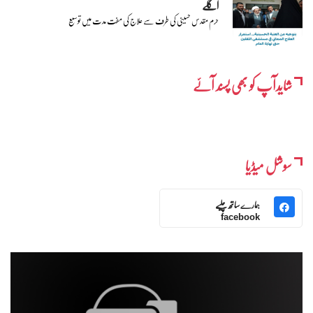
اگلے
حرم مقدس حسینی کی طرف سے علاج کی مفت مدت میں توسیع
شایدآپ کو بھی پسند آئے
سوشل میڈیا
ہمارے ساتھ چلیے
facebook