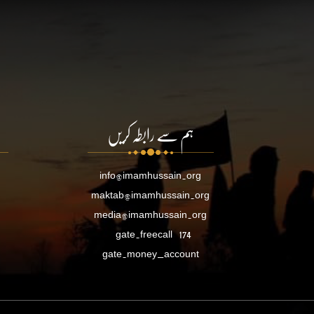
ہم سے رابطہ کریں
info@imamhussain.org
maktab@imamhussain.org
media@imamhussain.org
gate.freecall
174
gate.money_account