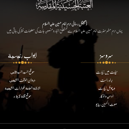
ڈیجیٹل رسائی حرم امام حسین علیہ السلام
یہاں حرم مطہر حضرت امام حسین علیہ السلام سے متعلق اخبار و منصوبہ جات کی معلومات نشر کی جاتی ہیں
سروسز
ابواب رئيسية
نیابت میں زیارت
موقع السيد السيستاني
براہ راست
ديوان الوقف الشيعي
ورچوئل زیارت
الامانة العامة للمزارات الشيعية
ادعیہ و اذکار
موقع قناة كربلاء
صوت الحسین ریڈیو