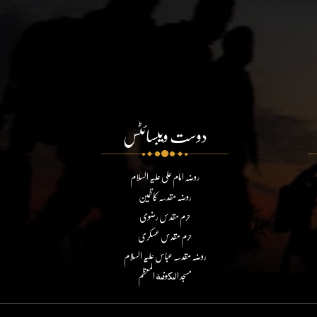
دوست ویبسائٹس
روضہ امام علی علیہ السلام
روضہ مقدسہ کاظمین
حرم مقدس رضوی
حرم مقدس عسکری
روضہ مقدسہ عباس علیہ السلام
مسجد الكوفة المعظم