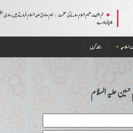
:
امام صادق علیہ السلام فرماتے ہیں: ہماری مظلم
غم اہلبیت علیہم السلام منانے کی عظمت
چھپانا جہاد ہے
 اسلامیہ
رابطہ کریں
سین علیہ السلام