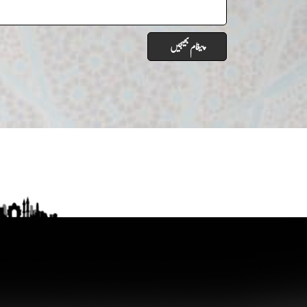
پیغام بھیجیں