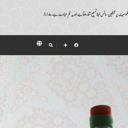
ومیت پر غمگین سانس لینا تسبیح شمار ہوتا ہے اور یہ غم عبادت ہے، ہمارا راز