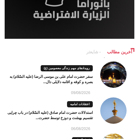
آخرین مطالب
شایعتر
رویدادهای مهم زندگی معصومین (ع)
سفر حضرت امام علی بن موسی الرضا (علیه السّلام) به
بصره و کوفه و اقامه دلایلی دال...
09/08/2026
اعتقادات امامیه
استدلالات حضرت امام صادق (علیه السّلام) در باب چرایی
تقسیم بهشت و دوزخ توسط حضرت...
06/08/2026