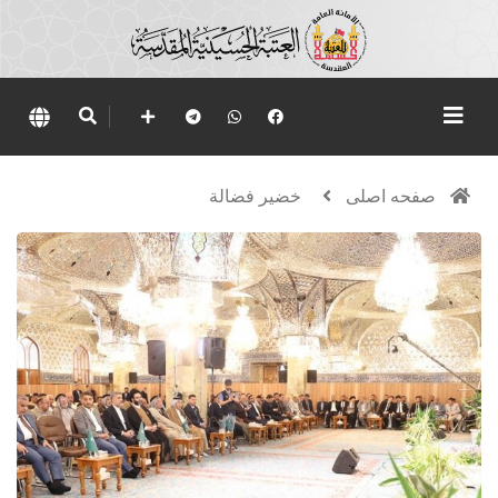
صفحه اصلی
خضير فضالة