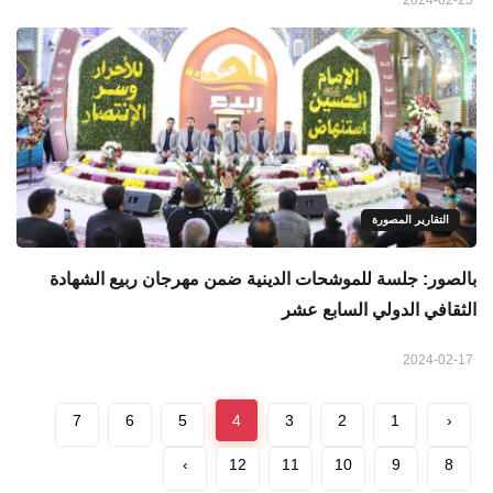
2024-02-25
التقارير المصورة
بالصور: جلسة للموشحات الدينية ضمن مهرجان ربيع الشهادة
الثقافي الدولي السابع عشر
2024-02-17
7
6
5
4
3
2
1
‹
›
12
11
10
9
8