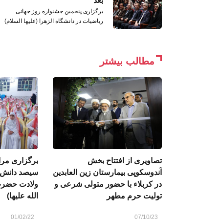
بعد
برگزاری پنجمین جشنواره روز جهانی
ریاضیات در دانشگاه الزهرا (علیها السلام)
مطالب بیشتر
تصاویری از افتتاح بخش
برگزاری مر
آندوسکوپی بیمارستان زین العابدین
سیصد دانش آ
در کربلاء با حضور متولی شرعی و
ولادت حضرت
تولیت حرم مطهر
الله علیها)
01/02/22
07/10/23