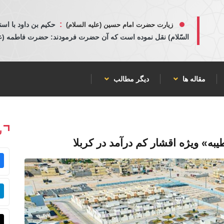
:
حكيم بن داود با اسن
زیارت حضرت امام حسین (علیه السلام)
السّلام) نقل نموده است كه آن حضرت فرمودند: حضرت فاطمه (عليها
مقاله ها
دیگر مطالب
ش
به» ویژه اقشار کم‌ درآمد در کربلا