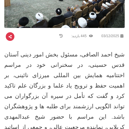
03/12/2025
445 بازدید:
شیخ احمد الصافی، مسئول بخش امور دینی آستان
قدس حسینی، در سخنرانی خود در مراسم
اختتامیه همایش بین‌ المللی میرزای نائینی، بر
اهمیت حفظ و ترویج یاد علما و بزرگان علم تاکید
کرد و گفت که تأمل در سیره آن بزرگواران می
‌تواند الگویی ارزشمند برای طلبه ها و پژوهشگران
باشد. این مراسم با حضور شیخ عبدالمهدی
کربلایی، نماینده مرجعیت عالی، و جمعی از اساتید