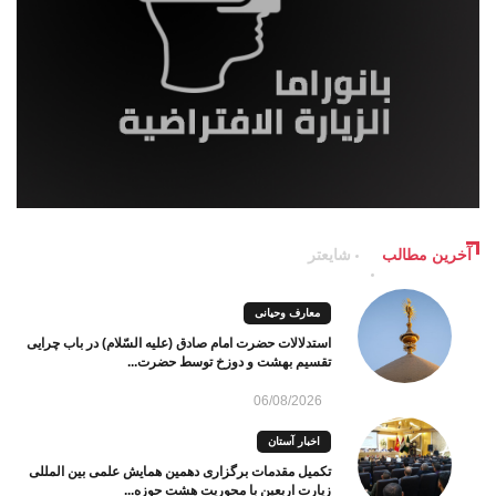
آخرین مطالب
شایعتر
معارف وحیانی
استدلالات حضرت امام صادق (علیه السّلام) در باب چرایی
تقسیم بهشت و دوزخ توسط حضرت...
06/08/2026
اخبار آستان
تکمیل مقدمات برگزاری دهمین همایش علمی بین المللی
زیارت اربعین با محوریت هشت حوزه...