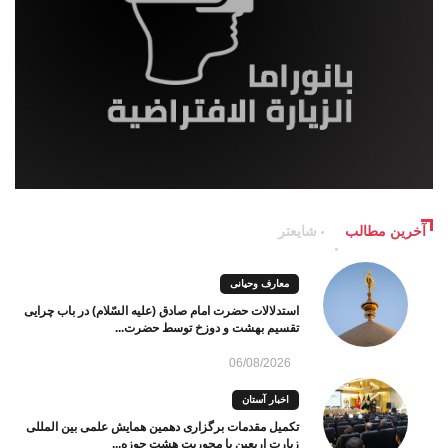
آخرین مطالب
شایعتر
معارف وحیانی
استدلالات حضرت امام صادق (علیه السّلام) در باب چرایی
تقسیم بهشت و دوزخ توسط حضرت...
06/08/2026
اخبار آستان
تکمیل مقدمات برگزاری دهمین همایش علمی بین المللی
زیارت اربعین با محوریت هشت حوزه...