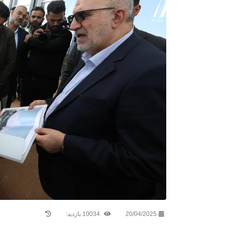
20/04/2025
10034 بازدید: