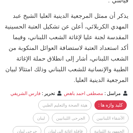
قياسي".
يذكر أن ممثل المرجعية الدينية العليا الشيخ عبد
المهدي الكربلائي، أعلن عن تشكيل العتبة الحسينية
المقدسة لجنة عليا لإغاثة الشعب اللبناني، وفيما
أكد استعداد العتبة لاستضافة العوائل المنكوبة من
الشعب اللبناني، أشار إلى انطلاق حملة الإغاثة
الطبية والإنسانية للشعب اللبناني وذلك امتثالا لبيان
المرجعية الدينية العليا.
مراسل
:
مصطفى احمد باهض
تحرير
:
فارس الشريفي
کلید واژه ها :
هيئة الصحة والتعليم الطبي
الأشقاء اللبنانيين
الجرحى اللبنانيين
لبنان
الجمهورية اللبنانية
قافلة اغاثة الى لبنان
جرحى لبنان