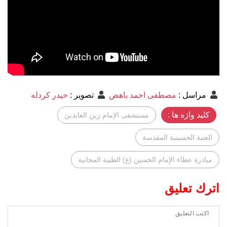
مراسل
:
مصطفى احمد باهض
تصوير
:
حيدر كردله
کلید واژه ها :
مستشفى الإمام زين العابدين
العتبة الحسينية المقدسة
مبادرة عطاء الإمام الحسين (ع) الطبية المجانية
اترك تعليق