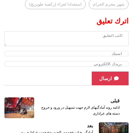
شهر محرم الحرام
استعدادا لعزاء (ركضة طويريج)
اترك تعليق
ارسال
قبلی
ادامه روند آمادگیهای لازم جهت تسهیل در ورود و خروج
دسته های عزاداری
بعد
آمادگی هیات «جمهور الحیدریه» جهت عزاداری روز