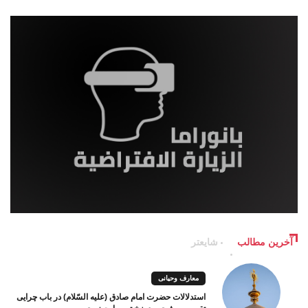
آخرین مطالب
شایعتر
معارف وحیانی
استدلالات حضرت امام صادق (علیه السّلام) در باب چرایی