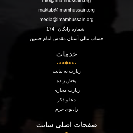
info@imamhussain.org
maktab@imamhussain.org
media@imamhussain.org
شماره رایگان
174
حساب مالی آستان مقدس امام حسین
خدمات
زیارت به نیابت
پخش زنده
زیارت مجازی
دعا و ذکر
رادیوی حرم
صفحات اصلی سایت