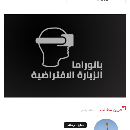
آخرین مطالب
شایعتر
معارف وحیانی