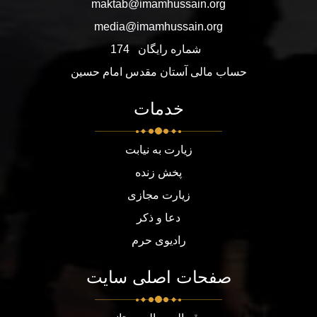
maktab@imamhussain.org
media@imamhussain.org
شماره رایگان
174
حساب مالی آستان مقدس امام حسین
خدمات
زیارت به نیابت
پخش زنده
زیارت مجازی
دعا و ذکر
رادیوی حرم
صفحات اصلی سایت