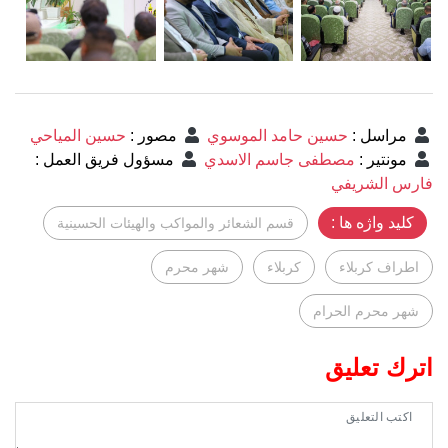
مراسل
:
حسين حامد الموسوي
مصور
:
حسين المياحي
مونتير
:
مصطفى جاسم الاسدي
مسؤول فريق العمل
:
فارس الشريفي
کلید واژه ها :
قسم الشعائر والمواكب والهيئات الحسينية
اطراف كربلاء
كربلاء
شهر محرم
شهر محرم الحرام
اترك تعليق