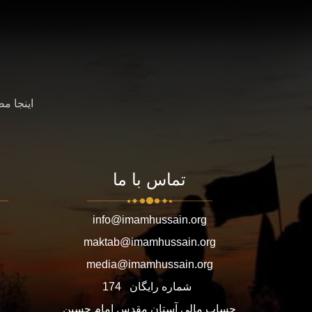
اینجا م
تماس با ما
info@imamhussain.org
maktab@imamhussain.org
media@imamhussain.org
شماره رایگان
174
حساب مالی آستان مقدس امام حسین