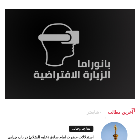
آخرین مطالب
شایعتر
معارف وحیانی
استدلالات حضرت امام صادق (علیه السّلام) در باب چرایی