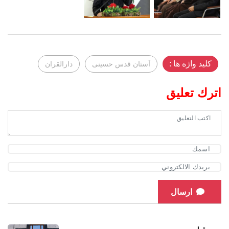
کلید واژه ها :
آستان قدس حسینی
دارالقران
اترك تعليق
ارسال