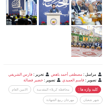
مراسل
:
مصطفى أحمد باهض
تحرير
:
فارس الشريفي
تصوير
:
قاسم العميدي
تصوير
:
خضير فضالة
کلید واژه ها :
محافظة كربلاء المقدسة
الامين العام
شهر شعبان
مهرجان ربيع الشهادة