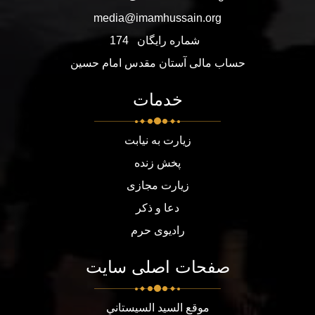
media@imamhussain.org
شماره رایگان
174
حساب مالی آستان مقدس امام حسین
خدمات
زیارت به نیابت
پخش زنده
زیارت مجازی
دعا و ذکر
رادیوی حرم
صفحات اصلی سایت
موقع السيد السيستاني