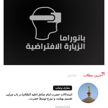
آخرین مطالب
شایعتر
معارف وحیانی
استدلالات حضرت امام صادق (علیه السّلام) در باب چرایی
تقسیم بهشت و دوزخ توسط حضرت...
06/08/2026