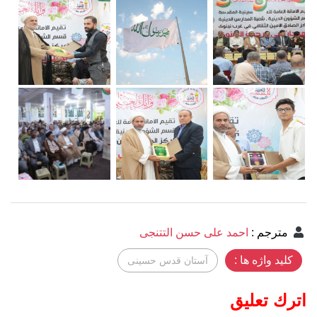
مترجم
:
احمد علی حسن التتنجی
کلید واژه ها :
آستان قدس حسینی
اترك تعليق