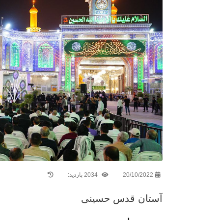
20/10/2022
2034 بازدید:
آستان قدس حسینی