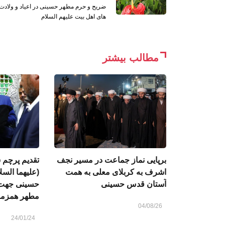
ضریح و حرم مطهر حسینی در اعیاد و ولادت
های اهل بیت علیهم السلام
مطالب بیشتر
برپایی نماز جماعت در مسیر نجف
تقدیم پرچم 
اشرف به کربلای معلی به همت
(علیهما الس
آستان قدس حسینی
حسینی جهت 
مطهر همزمان 
04/08/26
24/01/24