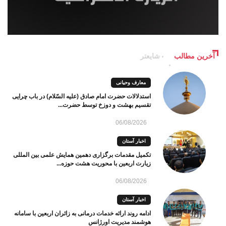
آخرین مطالب
شایعتر
معارف وحیانی
استدلالات حضرت امام صادق (علیه السّلام) در باب چرایی
تقسیم بهشت و دوزخ توسط حضرت...
06/08/2026
اخبار آستان
تکمیل مقدمات برگزاری دهمین همایش علمی بین المللی
زیارت اربعین با محوریت هشت حوزه...
06/08/2026
اخبار آستان
ادامه روند ارائه خدمات درمانی به زائران اربعین با سامانه
هوشمند مدیریت اورژانس