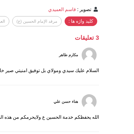
تصوير
:
قاسم العميدي
کلید واژه ها :
مرقد الإمام الحسين (ع)
الع
3 تعليقات
مكارم طاهر
السلام عليك سيدي ومولاي بل توفيق امنيتي صير 
هناء حسن علي
الله يحفظكم خدمة الحسين ع ولايحرمكم من هذه الخد