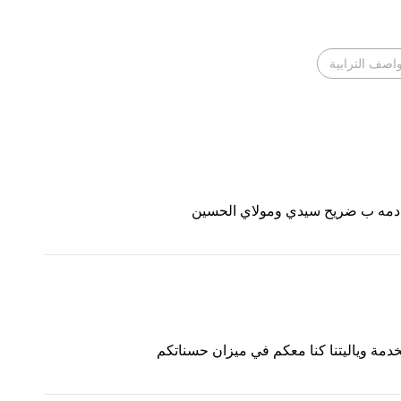
واصف الترابية
خادمه ب ضريح سيدي ومولاي الحسين
مة وياليتنا كنا معكم في ميزان حسناتكم