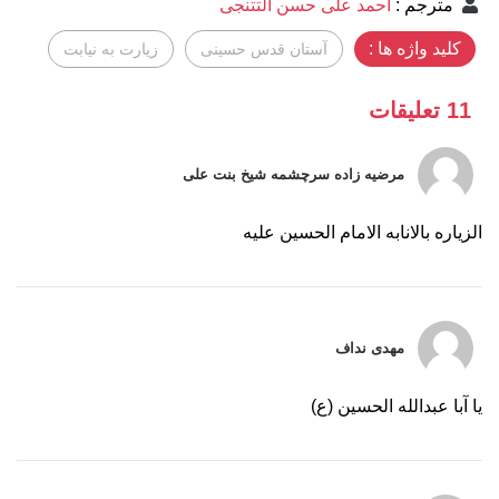
مترجم
:
احمد علی حسن التتنجی
کلید واژه ها :
آستان قدس حسینی
زیارت به نیابت
11 تعليقات
مرضیه زاده سرچشمه شيخ بنت علی
الزیاره بالانابه الامام الحسین علیه
مهدی نداف
یا آبا عبدالله الحسین (ع)