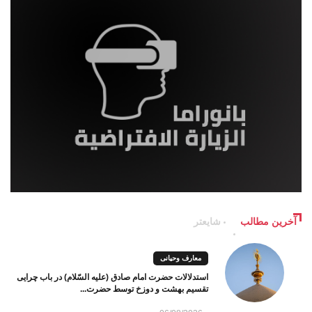
آخرین مطالب
شایعتر
معارف وحیانی
استدلالات حضرت امام صادق (علیه السّلام) در باب چرایی
تقسیم بهشت و دوزخ توسط حضرت...