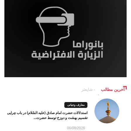
آخرین مطالب
شایعتر
معارف وحیانی
استدلالات حضرت امام صادق (علیه السّلام) در باب چرایی
تقسیم بهشت و دوزخ توسط حضرت...
06/08/2026