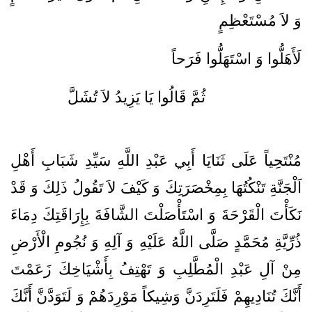
وَ لاَ مُسْتَعْظِمٍ‌
لَأَهَلُّوا وَ اسْتَهَلُّوا فَرَحاً
ثُمَّ‌ قَالُوا يَا يَزِيدُ لاَ تُشَلَّ‌
مُنْتَحِياً عَلَى ثَنَايَا أَبِي عَبْدِ اللَّهِ‌ سَيِّدِ شَبَابِ‌ أَهْلِ‌
اَلْجَنَّةِ‌ تَنْكُتُهَا بِمِخْصَرَتِكَ‌ وَ كَيْفَ‌ لاَ تَقُولُ‌ ذَلِكَ‌ وَ قَدْ
نَكَأْتَ‌ الْقَرْحَةَ‌ وَ اسْتَأْصَلْتَ‌ الشَّافَةَ‌ بِإِرَاقَتِكَ‌ دِمَاءَ
ذُرِّيَّةِ‌ مُحَمَّدٍ صَلَّى اللَّهُ‌ عَلَيْهِ‌ وَ آلِهِ‌ وَ نُجُومِ‌ الْأَرْضِ‌
مِنْ‌ آلِ‌ عَبْدِ الْمُطَّلِبِ‌ وَ تَهْتِفُ‌ بِأَشْيَاخِكَ‌ زَعَمْتَ‌
أَنَّكَ‌ تُنَادِيهِمْ‌ فَلَتَرِدَنَّ‌ وَشِيكاً مَوْرِدَهُمْ‌ وَ لَتَوَدَّنَّ‌ أَنَّكَ‌