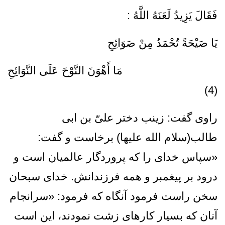
فَقَالَ‌ يَزِيدُ لَعَنَهُ‌ اللَّهُ‌ :
يَا صَيْحَةً‌ تُحْمَدُ مِنْ‌ صَوَائِحِ‌
مَا أَهْوَنَ‌ النَّوْحَ‌ عَلَى النَّوَائِحِ
‌(4)
راوى گفت: زينب دختر علىّ‌ بن ابى
طالب(سلام الله علیها) برخاست و گفت:
«سپاس خداى را كه پروردگار عالميان است و
درود بر پيغمبر و همه فرزندانش. خداى سبحان
سخن راست فرمود آنگاه که فرمود: «سرانجام
آنان ‏كه بسيار كارهای زشت نمودند، اين است