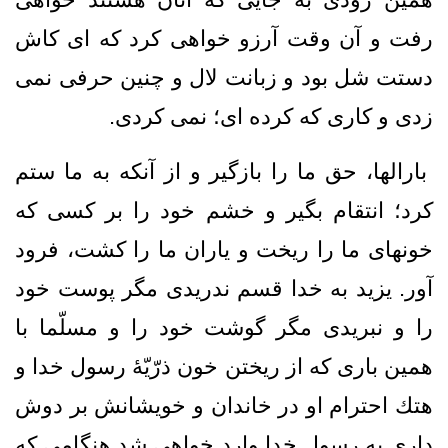
رفت و آن وقت آرزو خواهى كرد كه اى كاش
دستت شل بود و زبانت لال و چنين حرفى نمى
‏زدى و كارى كه كرده ‏اى؛ نمى‏ كردى.
بارالها، حق ما را بازگير و از آنكه به ما ستم
كرد؛ انتقام بگير و خشم خود را بر كسى كه
خونهاى ما را ريخت و ياران ما را كشت، فرود
آور. يزيد به خدا قسم ندريدى مگر پوست خود
را و نبريدى مگر گوشت خود را و مسلّما با
همين بارى كه از ريختن خون ذرّيّۀ رسول خدا و
هتك احترام او در خاندان و خويشانش بر دوش
دارى به رسول خدا وارد خواهى شد هنگامى كه