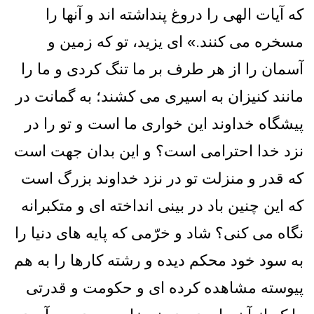
كه آيات الهى را دروغ پنداشته ‏اند و آنها را
مسخره مى ‏كنند.» اى يزيد، تو كه زمين و
آسمان را از هر طرف بر ما تنگ کردی و ما را
مانند كنيزان به اسيرى مى‏ كشند؛ به گمانت در
پيشگاه خداوند اين خوارى ما است و تو را در
نزد خدا احترامى است؟ و اين بدان جهت است
كه قدر و منزلت تو در نزد خداوند بزرگ است
كه اين‏ چنين باد در بينى انداخته‏ اى و متكبرانه
نگاه مى‏ كنى؟ شاد و خرّمى كه پايه‏ هاى دنيا را
به سود خود محكم ديده و رشته كارها را به هم
پيوسته مشاهده كرده‏ اى و حكومت و قدرتى