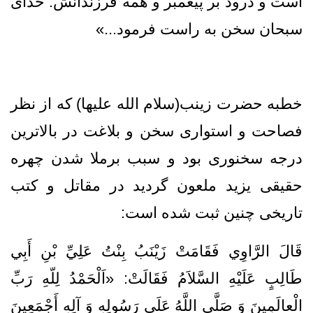
است و درود بر پيغمبر و همه فرزندانش. خداى
سبحان سخن به راست فرمود...»
خطبه حضرت زینب(سلام الله علیها) که از نظر
فصاحت و استواری سخن و بلاغت در بالاترین
درجه سخنوری بود و سبب برملا شدن چهره
حقیقی یزید ملعون گردید در مقاتل و کتب
تاریخی چنین ثبت شده است:
قَالَ‌ الرَّاوِي فَقَامَتْ‌ زَيْنَبُ‌ بِنْتُ‌ عَلِيِّ‌ بْنِ‌ أَبِي
طَالِبٍ‌ عَلَيْهِ‌ السَّلاَمُ‌ فَقَالَتْ:‌ «اَلْحَمْدُ لِلّهِ‌ رَبِّ‌
الْعالَمِينَ ‌وَ صَلَّى اللَّهُ‌ عَلَى رَسُولِهِ‌ وَ آلِهِ‌ أَجْمَعِينَ‌