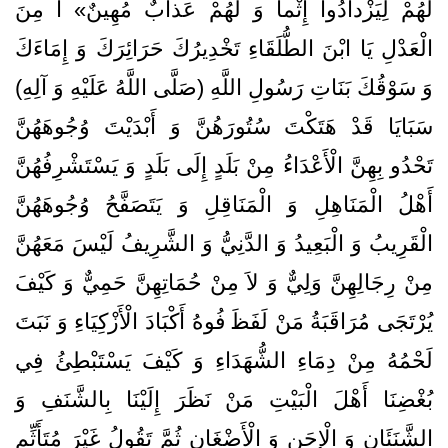
لَهُمْ‌ لِيَزْدادُوا إِثْماً وَ لَهُمْ‌ عَذابٌ‌ مُهِينٌ» أَ مِنَ‌
الْعَدْلِ‌ يَا ابْنَ‌ الطُّلَقَاءِ تَخْدِيرُكَ‌ حَرَائِرَكَ‌ وَ إِمَاءَكَ‌
وَ سَوْقُكَ‌ بَنَاتِ‌ رَسُولِ‌ اللَّهِ‌ (صَلَّى اللَّهُ‌ عَلَيْهِ‌ وَ آلِهِ‌)
سَبَايَا قَدْ هَتَكْتَ‌ سُتُورَهُنَّ‌ وَ أَبْدَيْتَ‌ وُجُوهَهُنَّ‌
تَحْدُو بِهِنَّ‌ الْأَعْدَاءُ مِنْ‌ بَلَدٍ إِلَى بَلَدٍ وَ يَسْتَشْرِفُهُنَّ‌
أَهْلُ‌ الْمَنَاهِلِ‌ وَ الْمَنَاقِلِ‌ وَ يَتَصَفَّحُ‌ وُجُوهَهُنَّ‌
الْقَرِيبُ‌ وَ الْبَعِيدُ وَ الدَّنِيُّ‌ وَ الشَّرِيفُ‌ لَيْسَ‌ مَعَهُنَّ‌
مِنْ‌ رِجَالِهِنَّ‌ وَلِيٌّ‌ وَ لاَ مِنْ‌ حُمَاتِهِنَّ‌ حَمِيٌّ‌ وَ كَيْفَ‌
يُرْتَجَى مُرَاقَبَةُ‌ مَنْ‌ لَفَظَ‍‌ فُوهُ‌ أَكْبَادَ الْأَزْكِيَاءِ وَ نَبَتَ‌
لَحْمُهُ‌ مِنْ‌ دِمَاءِ الشُّهَدَاءِ وَ كَيْفَ‌ يَسْتَبْطِئُ‌ فِي
بُغْضِنَا أَهْلَ‌ الْبَيْتِ‌ مَنْ‌ نَظَرَ إِلَيْنَا بِالشَّنَفِ‌ وَ
الشَّنَئَانِ‌ وَ الْإِحَنِ‌ وَ الْأَضْغَانِ‌ ثُمَّ‌ تَقُولُ‌ غَيْرَ مُتَأَثِّمٍ‌