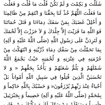
شَلَلْتَ‌ وَ بَكِمْتَ‌ وَ لَمْ‌ تَكُنْ‌ قُلْتَ‌ مَا قُلْتَ‌ وَ فَعَلْتَ‌
مَا فَعَلْتَ‌ اللَّهُمَّ‌ خُذْ لَنَا بِحَقِّنَا وَ انْتَقِمْ‌ مِنْ‌ ظَالِمِنَا
وَ أَحْلِلْ‌ غَضَبَكَ‌ بِمَنْ‌ سَفَكَ‌ دِمَاءَنَا وَ قَتَلَ‌ حُمَاتَنَا
فَوَ اللَّهِ‌ مَا فَرَيْتَ‌ إِلاَّ جِلْدَكَ‌ وَ لاَ حَزَزْتَ‌ إِلاَّ لَحْمَكَ‌
وَ لَتَرِدَنَّ‌ عَلَى رَسُولِ‌ اللَّهِ‌ (صَلَّى اللَّهُ‌ عَلَيْهِ‌ وَ آلِهِ)‌
بِمَا تَحَمَّلْتَ‌ مِنْ‌ سَفْكِ‌ دِمَاءِ ذُرِّيَّتِهِ‌ وَ انْتَهَكْتَ‌ مِنْ‌
حُرْمَتِهِ‌ فِي عِتْرَتِهِ‌ وَ لُحْمَتِهِ‌ حَيْثُ‌ يَجْمَعُ‌ اللَّهُ‌
شَمْلَهُمْ‌ وَ يَلُمُّ‌ شَعَثَهُمْ‌ وَ يَأْخُذُ بِحَقِّهِمْ‌ « وَ لا
تَحْسَبَنَّ‌ الَّذِينَ‌ قُتِلُوا فِي سَبِيلِ‌ اللّهِ‌ أَمْواتاً بَلْ‌
أَحْياءٌ عِنْدَ رَبِّهِمْ‌ يُرْزَقُونَ‌« وَ حَسْبُكَ‌ بِاللَّهِ‌ حَاكِماً وَ
بِمُحَمَّدٍ (صَلَّى اللَّهُ‌ عَلَيْهِ‌ وَ آلِهِ‌) خَصِيماً وَ بِجَبْرَئِيلَ‌
ظَهِيراً وَ سَيَعْلَمُ‌ مَنْ‌ سَوَّلَ‌ لَكَ‌ وَ مَكَّنَكَ‌ مِنْ‌ رِقَابِ‌