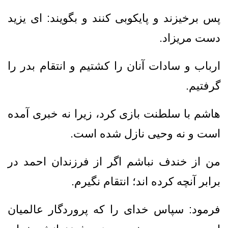
پس برخيزند و پايكوبى كنند و بگويند: اى يزيد
دست مريزاد.
ارباب و سادات آنان را كشتيم و انتقام بدر را
گرفتيم‏.
هاشم با سلطنت بازى كرد، زيرا نه خبرى آمده
است و نه وحيى نازل شده است.‏
من از خندف نباشم اگر از فرزندان احمد در
برابر آنچه كرده اند؛ انتقام نگيرم‏.
فرمود: سپاس خداى را كه پروردگار عالميان