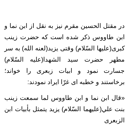
در مقتل الحسین مقرم نیز به نقل از ابن نما و
ابن طاووس ذکر شده است که حضرت زینب
کبری(علیها السّلام) وقتی یزید(لعنه الله) به سر
مطهر حضرت سید الشهدا(علیه السّلام)
جسارت نمود و ابیات زبعری را خواند؛
برخاستند و خطبه ای غرّا ایراد نمودند:
«قال ابن نما و ابن طاووس لما سمعت زينب
بنت علي(عليهما السّلام) يزيد يتمثل بأبيات ابن
الزبعرى