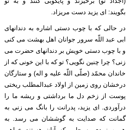
(اجداد تو) برخيزند و پايكوبى كنند و به تو
بگويند: اى يزيد دست مريزاد.
در حالى‏ كه با چوب ‏دستى اشاره به دندانهاى
ابى عبد اللّه سرور جوانان اهل بهشت مى‏ كنى
و با چوب‏ دستى خويش بر دندانهاى حضرت مى
‏زنى؟ چرا چنين نگويى؟ تو كه با اين خونى كه از
خاندان محمّد (صلّى اللّه عليه و اله) و ستارگان
درخشان روى زمين از اولاد عبدالمطلب ريختى
پوست از زخم دل ما برداشتى و ريشه ما را
درآوردى. اى يزيد، پدرانت را بانگ مى ‏زنى به
گمانت كه صدايت به گوششان مى ‏رسد. به
همين زودى به جايى‏ كه آنان هستند خواهى