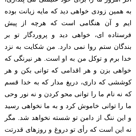
به همين زودى خواهى ديد كه مايه زيانت بوده
‏ايم و آن هنگامى است كه هرچه از پيش
فرستاده ‏اى، خواهى ديد و پروردگار تو بر
بندگان ستم روا نمى‏ دارد. من شكايت به نزد
خدا برم و توكل من به او است. هر نيرنگى كه
خواهى بزن و هر اقدامى كه توانى بكن و هر
كوششى كه دارى، دريغ مدار كه به خدا قسم
كه نه نام ما را توانى محو كردن و نه نور وحى
ما را توانى خاموش كرد و به ما نخواهى رسيد
و اين ننگ از دامن تو شسته نخواهد شد. مگر
نه اين است كه رأى تو دروغ و روزهاى قدرتت