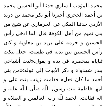
محمد المؤدب الساري حدثنا أبو الحسين محمد
بن أحمد الحجري أخبرنا أبو بكر محمد بن دريد
الأزدي حدثنا المكي عن الحرمازي عن شيخ من
بني تميم من أهل الكوفة قال: لما ادخل رأس
الحسين و حرمه على يزيد بن معاوية و كان
رأس الحسين بين يديه في طست، جعل ينكت
ثناياه بمخصرة في يده و يقول:«ليت أشياخي
ببدر شهدوا» و ذكر الأبيات إلى قوله:«من بني
أحمد ما كان فعل» فقامت زينب بنت علي و
امها فاطمة بنت رسول اللّه صلّى اللّه عليه و
آله فقالت: الحمد للّه رب العالمين و الصلاة و