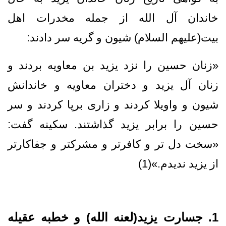
خاندان آل الله از جمله مخدرات اهل
بیت(علیهم السلام) شیون و گریه سر دادند:
«زنان حسين را نزد يزيد بن معاويه بردند و
زنان آل يزيد و دختران معاويه و خاندانش
شيون و واويلا كردند و زاری برپا كردند و سر
حسين را برابر يزيد گذاشتند. سكينه گفت:
«سخت‏ دل تر و كافرتر و مشركتر و جفاكارتر
از يزيد نديدم.»(1)
1. جسارت یزید(لعنه الله) و خطبه عقیله