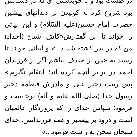
در طشت بود و با چوبدستی ای که در دستانش
بود شروع کرد به کوبیدن بر دندانهای پیشین
حضرت امام حسین(علیه السّلام) و این ابیاتی
را خواند تا این گفتارش«كاش اشياخ (اجداد)
من كه در بدر كشته شدند
.
..» و ابیاتی خواند تا
رسید به «من از خندف نباشم اگر از فرزندان
احمد در برابر آنچه كرده اند؛ انتقام نگيرم‏.»
پس زینب دختر علی و مادرش فاطمه دختر
رسول خدا (صلی الله علیه و آله) برخاست و
فرمود: سپاس خداى را كه پروردگار عالميان
است و درود بر پيغمبر و همه فرزندانش. خداى
سبحان سخن به راست فرمود...»