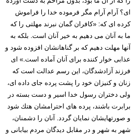
را كه از آن ما بود، بدون مزاحم به دست آورده‏
اى؟ آرام آرام مگر فرموده خدا را فراموش
كرده ‏اى كه: «كافران گمان نبرند مهلتى را كه
ما به آنان مى‏ دهيم به خير آنان است. بلکه به
آنها مهلت دهیم كه بر گناهانشان افزوده شود و
عذابی خوار کننده براى آنان آماده است.» اى
فرزند آزادشدگان، اين رسم عدالت است كه
زنان و كنيزان خود را پشت پرده جاى داده‏ اى،
ولى دختران رسول خدا اسير و دست بسته در
برابرت باشند، پرده‏ هاى احترامشان هتك شود
و صورتهايشان نمايان گردد. آنان را دشمنان،
شهر به شهر و در مقابل ديدگان مردم بيابانى و