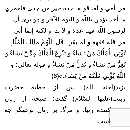
من أمي و أما قوله: جده خير من جدي فلعمري
ما أحد يؤمن باللّه و اليوم الآخر و هو يرى أن
لرسول اللّه فينا عدلا و لا ندا و لكنه إنما أتي
من قلة فقهه و لم يقرأ: قُلِ اللَّهُمَّ مالِكَ الْمُلْكِ
تُؤْتِي الْمُلْكَ مَنْ تَشاءُ وَ تَنْزِعُ الْمُلْكَ مِمَّنْ تَشاءُ وَ
تُعِزُّ مَنْ تَشاءُ وَ تُذِلُّ مَنْ تَشاءُ و قوله تعالى: وَ
اللَّهُ يُؤْتِي مُلْكَهُ مَنْ يَشاءُ.»(6)
یزید(لعنه الله) پس از خطبه حضرت
زینب(علیها السّلام) گفت: صيحه از زنان
صيحه‏كننده زيبا، و مرگ بر زنان نوحه‏گر چه
ناچيز است.