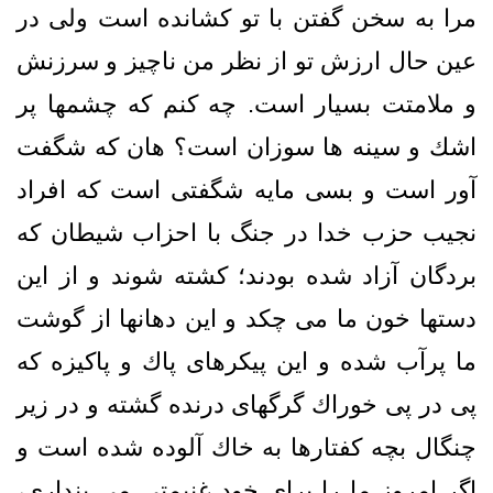
مرا به سخن گفتن با تو كشانده است ولى در
عين حال ارزش تو از نظر من ناچيز و سرزنش
و ملامتت بسيار است. چه كنم كه چشمها پر
اشك و سينه‏ ها سوزان است؟ هان كه شگفت
‏آور است و بسى مايه شگفتى است كه افراد
نجيب حزب خدا در جنگ با احزاب شيطان كه
بردگان آزاد شده بودند؛ كشته شوند و از اين
دستها خون ما مى‏ چكد و اين دهانها از گوشت
ما پرآب شده و اين پيكرهاى پاك و پاكيزه كه
پى ‏در پى خوراك گرگهاى درنده گشته و در زير
چنگال بچه كفتارها به خاك آلوده شده است و
اگر امروز ما را براى خود غنيمتى مى‏ پندارى،