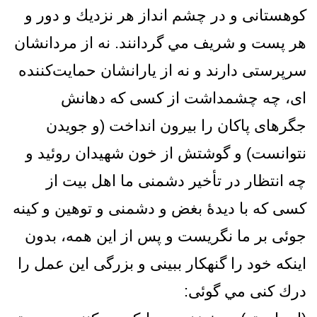
كوهستانى و در چشم انداز هر نزديك و دور و
هر پست و شريف مي گردانند. نه از مردانشان
سرپرستى دارند و نه از يارانشان حمايت‌كننده‌
اى، چه چشمداشت از كسى كه دهانش
جگرهاى پاكان را بيرون انداخت (و جويدن
نتوانست) و گوشتش از خون شهيدان روئيد و
چه انتظار در تأخير دشمنى ما اهل بيت از
كسى كه با ديدۀ بغض و دشمنى و توهين و كينه‌
جوئى بر ما نگريست و پس از اين همه، بدون
اينكه خود را گنهكار ببينى و بزرگى اين عمل را
درك كنى مي گوئى: