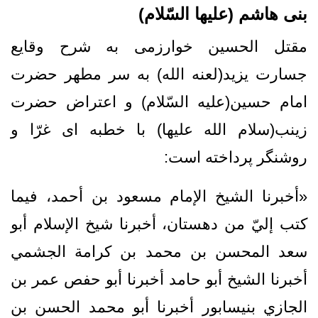
بنی هاشم (علیها السّلام)
مقتل الحسین خوارزمی به شرح وقایع
جسارت یزید(لعنه الله) به سر مطهر حضرت
امام حسین(علیه السّلام) و اعتراض حضرت
زینب(سلام الله علیها) با خطبه ای غرّا و
روشنگر پرداخته است:
«أخبرنا الشيخ الإمام مسعود بن أحمد، فيما
كتب إليّ‌ من دهستان، أخبرنا شيخ الإسلام أبو
سعد المحسن بن محمد بن كرامة الجشمي
أخبرنا الشيخ أبو حامد أخبرنا أبو حفص عمر بن
الجازي بنيسابور أخبرنا أبو محمد الحسن بن