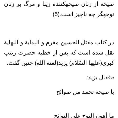
صيحه از زنان صيحه‏كننده زيبا و مرگ بر زنان
نوحه‏گر چه ناچيز است.(5)
در کتاب مقتل الحسین مقرم و البداية و النهاية
نقل شده است که پس از خطبه حضرت زینب
کبری(علیها السّلام) یزید(لعنه الله) چنین گفت:
«فقال يزيد:
يا صيحة تحمد من صوائح‏
ما أهون النوح على النوائح‏