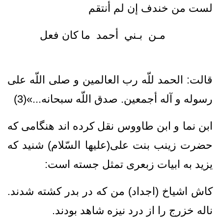
لست من خندف إن لم أنتقم
مـن بـني أحمد ما كان فعل
قالت: الحمد للّه رب العالمين و صلى اللّه على
رسوله و آله أجمعين. صدق اللّه سبحانه...»(3)
ابن نما و ابن طاووس نقل کرده اند هنگامی که
حضرت زینب بنت علی(علیها السّلام) شنید که
یزید به ابیات زبعری تمثل جسته است:
كاش اشياخ (اجداد) من كه در بدر كشته شدند.
ناله خزرج را از درد نيزه شاهد بودند.