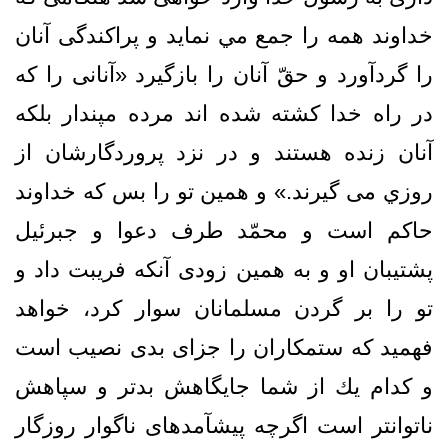
خداوند همه را جمع مي نمايد و پراكندگى آنان
را گردآورد و حقّ‌ آنان را بازگيرد «آنانى را كه
در راه خدا كشته شده‌ اند مرده مپندار بلكه
آنان زنده هستند و در نزد پروردگارشان از
روزي می گیرند.» و همين تو را بس كه خداوند
حاكم است و محمّد طرف دعوا و جبرئيل
پشتيبان او و به همين زودى آنكه فريبت داد و
تو را بر گردن مسلمانان سوار كرد، خواهد
فهميد كه ستمكاران را جزای بدى نصيب است
و كدام يك از شما جايگاهش بدتر و سپاهش
ناتوانتر است اگرچه پيشآمدهاى ناگوار روزگار