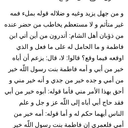
و من جهل يزيد وغيه و ضلاله قوله بمل‏ء فمه
غير متأثم و لا مستعظم يخاطب من حضر عنده
من ذؤبان أهل الشام: أتدرون من أين أتي ابن
فاطمة و ما الحامل له على ما فعل و الذي
اوقعه فيما وقع؟ قالوا: لا، قال: يزعم أن أباه
خير من أبي و أمه فاطمة بنت رسول اللّه خير
من أمي و جده خير من جدي و أنه خير مني و
أحق بهذا الأمر مني فأما قوله: أبوه خير من أبي
فقد حاج أبي أباه إلى اللّه عز و جل و علم
الناس أيهما حكم له و أما قوله: أمه خير من
أمي فلعمري إن فاطمة بنت رسول اللّه خير