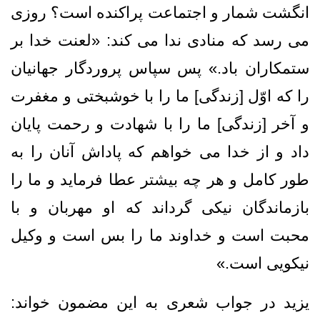
انگشت‏ شمار و اجتماعت پراكنده است؟ روزى
مى ‏رسد كه منادى ندا مى‏ كند: «لعنت خدا بر
ستمكاران باد.» پس سپاس پروردگار جهانيان
را كه اوّل [زندگی] ما را با خوشبختى و مغفرت
و آخر [زندگی] ما را با شهادت و رحمت پايان
داد و از خدا مى ‏خواهم كه پاداش آنان را به‏
طور كامل و هر چه بيشتر عطا فرمايد و ما را
بازماندگان نيكى گرداند كه او مهربان و با
محبت است و خداوند ما را بس است و وكيل
نيكويى است.»
يزيد در جواب شعرى به اين مضمون خواند: