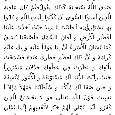
صَدَقَ‌ اللَّهُ‌ سُبْحَانَهُ‌ كَذَلِكَ‌ يَقُولُ‌«ثُمَّ‌ كانَ‌ عاقِبَةَ‌
الَّذِينَ‌ أَساؤُا السُّواى‌ أَنْ‌ كَذَّبُوا بِآياتِ‌ اللّهِ‌ وَ كانُوا
بِها يَسْتَهْزِؤُنَ» أَ ظَنَنْتَ‌ يَا يَزِيدُ حَيْثُ‌ أَخَذْتَ‌ عَلَيْنَا
أَقْطَارَ الْأَرْضِ‌ وَ آفَاقَ‌ السَّمَاءِ فَأَصْبَحْنَا نُسَاقُ‌
كَمَا تُسَاقُ‌ الْأُسَرَاءُ أَنَّ‌ بِنَا هَوَاناً عَلَيْهِ‌ وَ بِكَ‌ عَلَيْهِ‌
كَرَامَةً‌ وَ أَنَّ‌ ذَلِكَ‌ لِعِظَمِ‌ خَطَرِكَ‌ عِنْدَهُ‌ فَشَمَخْتَ‌
بِأَنْفِكَ‌ وَ نَظَرْتَ‌ فِي عِطْفِكَ‌ جَذْلاَنَ‌ مَسْرُوراً
حَيْثُ‌ رَأَيْتَ‌ الدُّنْيَا لَكَ‌ مُسْتَوْثِقَةً‌ وَ الْأُمُورَ مُتَّسِقَةً‌
وَ حِينَ‌ صَفَا لَكَ‌ مُلْكُنَا وَ سُلْطَانُنَا فَمَهْلاً مَهْلاً أَ
نَسِيتَ‌ قَوْلَ‌ اللَّهِ‌ تَعَالَى «وَ لا يَحْسَبَنَّ
الَّذِينَ‌
كَفَرُوا أَنَّما نُمْلِي لَهُمْ‌ خَيْرٌ لِأَنْفُسِهِمْ‌ إِنَّما نُمْلِي