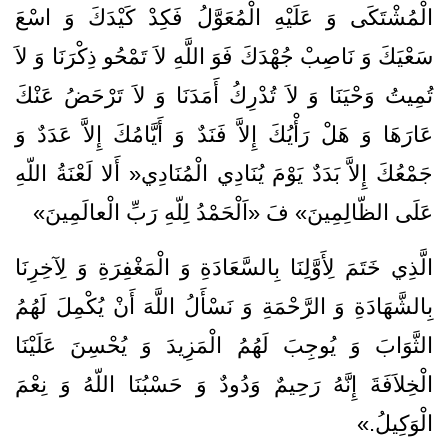
الْمُشْتَكَى وَ عَلَيْهِ‌ الْمُعَوَّلُ‌ فَكِدْ كَيْدَكَ‌ وَ اسْعَ‌
سَعْيَكَ‌ وَ نَاصِبْ‌ جُهْدَكَ‌ فَوَ اللَّهِ‌ لاَ تَمْحُو ذِكْرَنَا وَ لاَ
تُمِيتُ‌ وَحْيَنَا وَ لاَ تُدْرِكُ‌ أَمَدَنَا وَ لاَ تَرْحَضُ‌ عَنْكَ‌
عَارَهَا وَ هَلْ‌ رَأْيُكَ‌ إِلاَّ فَنَدٌ وَ أَيَّامُكَ‌ إِلاَّ عَدَدٌ وَ
جَمْعُكَ‌ إِلاَّ بَدَدٌ يَوْمَ‌ يُنَادِي الْمُنَادِي« أَلا لَعْنَةُ‌ اللّهِ‌
عَلَى الظّالِمِينَ‌» فَ ‍‌«اَلْحَمْدُ لِلّهِ‌ رَبِّ‌ الْعالَمِينَ‌»
الَّذِي خَتَمَ‌ لِأَوَّلِنَا بِالسَّعَادَةِ‌ وَ الْمَغْفِرَةِ‌ وَ لِآخِرِنَا
بِالشَّهَادَةِ‌ وَ الرَّحْمَةِ‌ وَ نَسْأَلُ‌ اللَّهَ‌ أَنْ‌ يُكْمِلَ‌ لَهُمُ‌
الثَّوَابَ‌ وَ يُوجِبَ‌ لَهُمُ‌ الْمَزِيدَ وَ يُحْسِنَ‌ عَلَيْنَا
الْخِلاَفَةَ‌ إِنَّهُ‌ رَحِيمٌ‌ وَدُودٌ وَ حَسْبُنَا اللّهُ‌ وَ نِعْمَ‌
الْوَكِيلُ‌.»