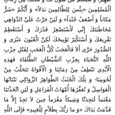
اَلْمُسْلِمِينَ‌ «بِئْسَ‌ لِلظّالِمِينَ‌ بَدَلاً» وَ أَيُّكُمْ‌ «شَرٌّ
مَكاناً وَ أَضْعَفُ‌ جُنْداً» وَ لَئِنْ‌ جَرَّتْ‌ عَلَيَّ‌ الدَّوَاهِي
مُخَاطَبَتَكَ‌ إِنِّي لَأَسْتَصْغِرُ قَدْرَكَ‌ وَ أَسْتَعْظِمُ‌
تَقْرِيعَكَ‌ وَ أَسْتَكْثِرُ تَوْبِيخَكَ‌ لَكِنَّ‌ الْعُيُونَ‌ عبْرَى وَ
الصُّدُورَ حَرَّى أَلاَ فَالْعَجَبُ‌ كُلُّ‌ الْعَجَبِ‌ لِقَتْلِ‌ حِزْبِ‌
اللَّهِ‌ النُّجَبَاءِ بِحِزْبِ‌ اَلشَّيْطَانِ‌ الطُّلَقَاءِ فَهَذِهِ‌
الْأَيْدِي تَنْطِفُ‌ مِنْ‌ دِمَائِنَا وَ الْأَفْوَاهُ‌ تَتَحَلَّبُ‌ مِنْ‌
لُحُومِنَا- وَ تِلْكَ‌ الْجُثَثُ‌ الطَّوَاهِرُ الزَّوَاكِي تَنْتَابُهَا
الْعَوَاسِلُ‌ وَ تُعَفِّرُهَا أُمَّهَاتُ‌ الْفَرَاعِلِ‌ وَ لَئِنِ‌ اتَّخَذْتَنَا
مَغْنَماً لَتَجِدَنَّا وَشِيكاً مَغْرَماً حِينَ‌ لاَ تَجِدُ إِلاَّ مَا
قَدَّمَتْ‌ يَدَاكَ‌ «وَ ما رَبُّكَ‌ بِظَلاّمٍ‌ لِلْعَبِيدِ» فَإِلَى اللَّهِ‌