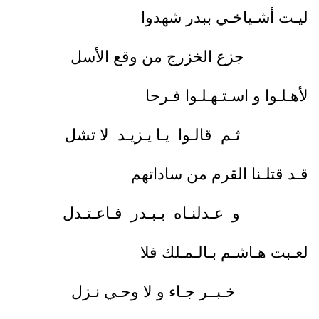
ليـت أشـياخـي ببدر شهدوا
جزع الخزرج من وقع الأسل
لأهـلـوا و اسـتـهـلـوا فـرحا
ثـم قالـوا يـا يـزيـد لا تشل
قـد قتلـنا القرم من ساداتهم
و عـدلنـاه بـبـدر فـاعـتـدل
لعـبت هـاشـم بـالـمـلك فلا
خـبــر جـاء و لا وحـي نـزل