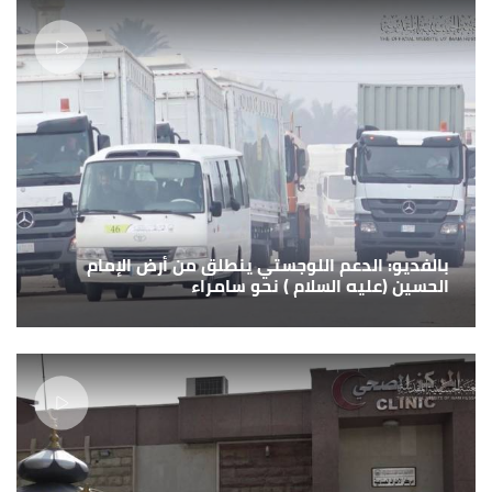
بالفديو: الدعم اللوجستي ينطلق من أرض الإمام
الحسين (عليه السلام ) نحو سامراء