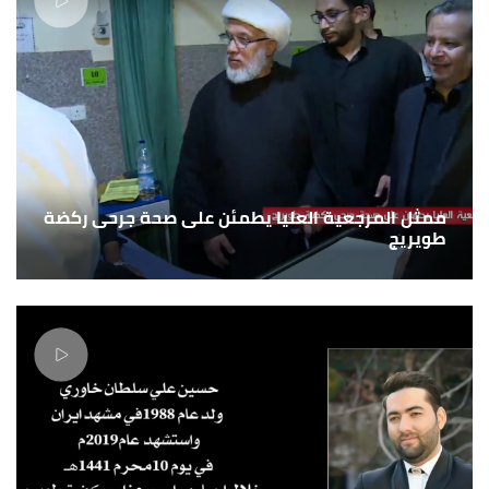
ممثل المرجعية العليا يطمئن على صحة جرحى ركضة
طويريج