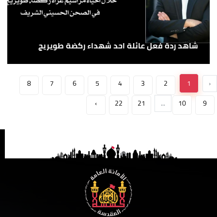
شاهد ردة فعل عائلة احد شهداء ركضة طويريج
8
7
6
5
4
3
2
1
‹
›
22
21
...
10
9