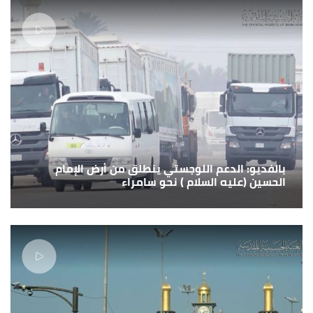
بالفديو: الدعم اللوجستي ينطلق من أرض الإمام
الحسين (عليه السلام ) نحو سامراء