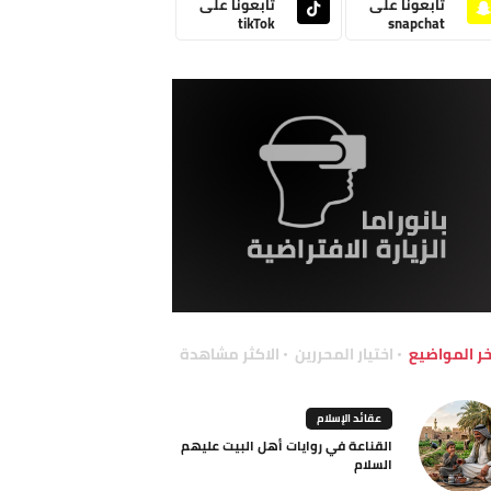
تابعونا على
تابعونا على
tikTok
snapchat
خر المواضيع
اختيار المحررين
الاكثر مشاهدة
عقائد الإسلام
القناعة في روايات أهل البيت عليهم
السلام