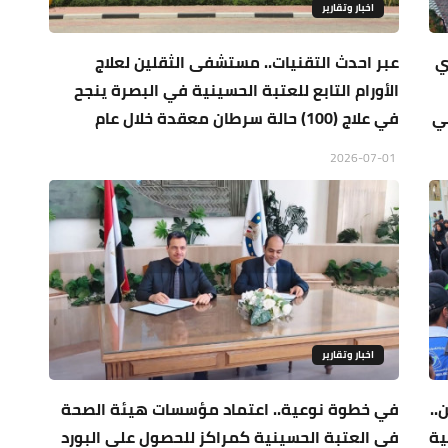
اخبار وتقارير
ي
عبر احدث التقنيات.. مستشفى الثقلين لعلاج
الأورام التابع للعتبة الحسينية في البصرة ينجح
ي
في علاج (100) حالة سرطان معقدة خلال عام
2026-07-01
اخبار وتقارير
..
في خطوة نوعية.. اعتماد مؤسسات هيئة الصحة
ية
في العتبة الحسينية كمراكز للحصول على البورد