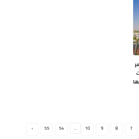
ر
ت
ها
›
55
54
...
10
9
8
7