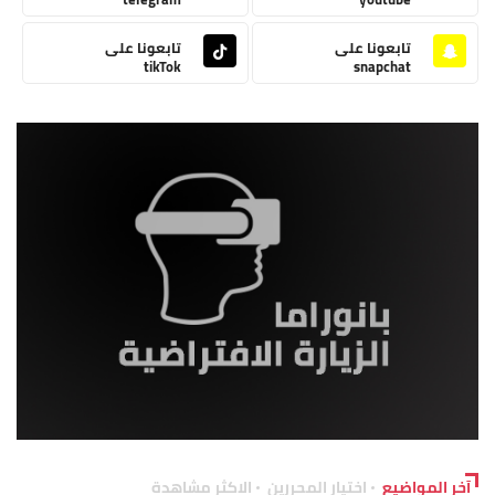
تابعونا على
تابعونا على
tikTok
snapchat
آخر المواضيع
اختيار المحررين
الاكثر مشاهدة