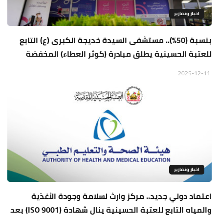
اخبار وتقارير
بنسبة (50%).. مستشفى السيدة خديجة الكبرى (ع) التابع
للعتبة الحسينية يطلق مبادرة (كوثر العطاء) المخفضة
2025-12-11
اخبار وتقارير
اعتماد دولي جديد.. مركز وارث لسلامة وجودة الأغذية
والمياه التابع للعتبة الحسينية ينال شهادة (ISO 9001) بعد