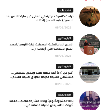
قضايا وآراء
دراسة كلامية حديثية في معنى خبر: «ارتدّ الناس بعد
الحسين (عليه السلام) إلّا ثلاث...
08/08/2026
اخبار وتقارير
الأمين العام للعتبة الحسينية: زيارة الأربعين تجسد
القيم الإنسانية التي أرساها ال...
08/08/2026
اخبار وتقارير
أكثر من (37) ألف خدمة طبية وفحص تشخيصي…
مستشفى السيدة خديجة الكبرى (عليها السلام...
08/08/2026
اخبار وتقارير
بـ(18) مشروعاً نوعياً و(80) مشاركة فاعلة… معهد
أديبات الطف يعلن حصيلة خدماته في...